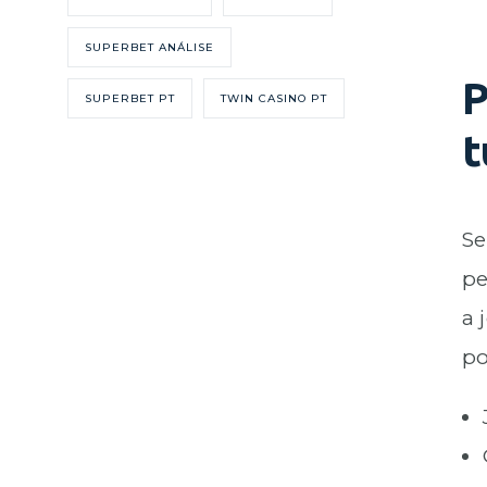
SUPERBET ANÁLISE
P
SUPERBET PT
TWIN CASINO PT
t
Se
pe
a 
po