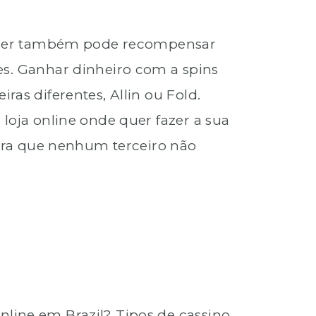
quer também pode recompensar
. Ganhar dinheiro com a spins
iras diferentes, Allin ou Fold.
a loja online onde quer fazer a sua
ara que nenhum terceiro não
online em Brazil? Tipos de cassino