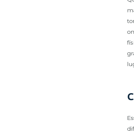
ma
to
on
fí
gr
lu
C
Es
di