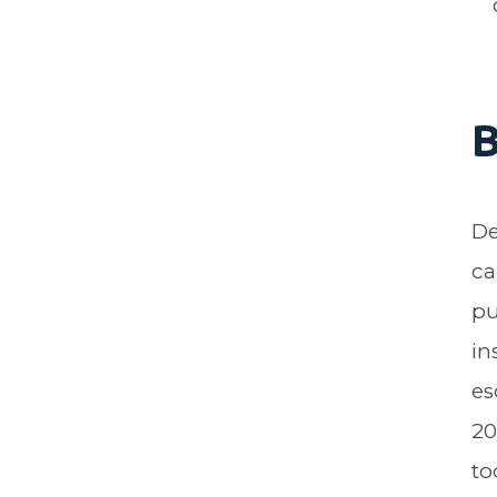
B
De
ca
pu
in
es
20
to