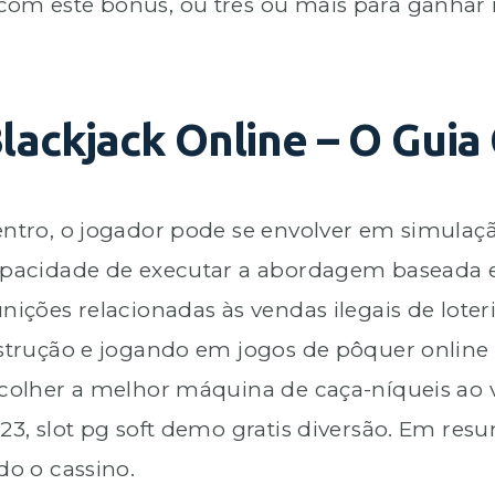
com este bônus, ou três ou mais para ganhar 
lackjack Online – O Gui
ntro, o jogador pode se envolver em simulação
pacidade de executar a abordagem baseada e
nições relacionadas às vendas ilegais de loteri
strução e jogando em jogos de pôquer onlin
colher a melhor máquina de caça-níqueis ao 
23, slot pg soft demo gratis diversão. Em re
do o cassino.