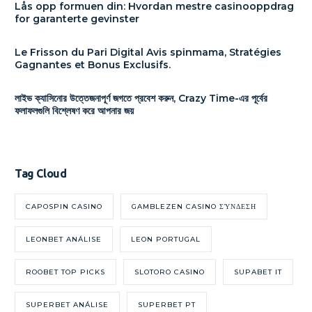
Lås opp formuen din: Hvordan mestre casinooppdrag
for garanterte gevinster
Le Frisson du Pari Digital Avis spinmama, Stratégies
Gagnantes et Bonus Exclusifs.
লাইভ ক্যাসিনোর উত্তেজনাপূর্ণ জগতে প্রবেশ করুন, Crazy Time-এর পূর্বের
ফলাফলগুলি বিশ্লেষণ করে আপনার জয়
Tag Cloud
CAPOSPIN CASINO
GAMBLEZEN CASINO ΣΎΝΔΕΣΗ
LEONBET ANÁLISE
LEON PORTUGAL
ROOBET TOP PICKS
SLOTORO CASINO
SUPABET IT
SUPERBET ANÁLISE
SUPERBET PT