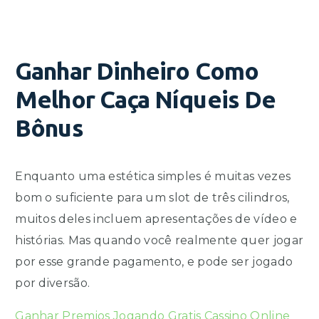
Ganhar Dinheiro Como
Melhor Caça Níqueis De
Bônus
Enquanto uma estética simples é muitas vezes
bom o suficiente para um slot de três cilindros,
muitos deles incluem apresentações de vídeo e
histórias. Mas quando você realmente quer jogar
por esse grande pagamento, e pode ser jogado
por diversão.
Ganhar Premios Jogando Gratis Cassino Online