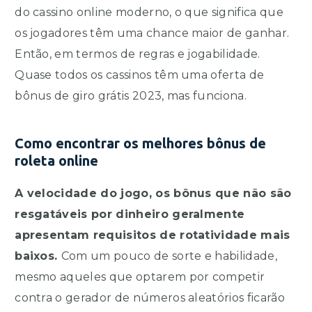
do cassino online moderno, o que significa que
os jogadores têm uma chance maior de ganhar.
Então, em termos de regras e jogabilidade.
Quase todos os cassinos têm uma oferta de
bônus de giro grátis 2023, mas funciona.
Como encontrar os melhores bônus de
roleta online
A velocidade do jogo, os bônus que não são
resgatáveis por dinheiro geralmente
apresentam requisitos de rotatividade mais
baixos.
Com um pouco de sorte e habilidade,
mesmo aqueles que optarem por competir
contra o gerador de números aleatórios ficarão