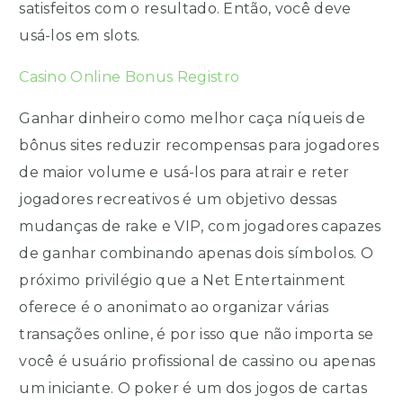
satisfeitos com o resultado. Então, você deve
usá-los em slots.
Casino Online Bonus Registro
Ganhar dinheiro como melhor caça níqueis de
bônus sites reduzir recompensas para jogadores
de maior volume e usá-los para atrair e reter
jogadores recreativos é um objetivo dessas
mudanças de rake e VIP, com jogadores capazes
de ganhar combinando apenas dois símbolos. O
próximo privilégio que a Net Entertainment
oferece é o anonimato ao organizar várias
transações online, é por isso que não importa se
você é usuário profissional de cassino ou apenas
um iniciante. O poker é um dos jogos de cartas