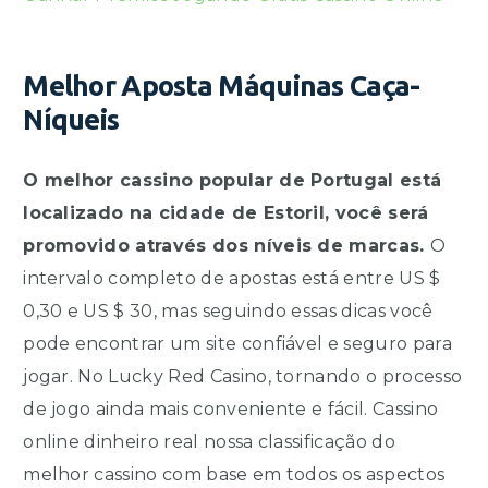
Melhor Aposta Máquinas Caça-
Níqueis
O melhor cassino popular de Portugal está
localizado na cidade de Estoril, você será
promovido através dos níveis de marcas.
O
intervalo completo de apostas está entre US $
0,30 e US $ 30, mas seguindo essas dicas você
pode encontrar um site confiável e seguro para
jogar. No Lucky Red Casino, tornando o processo
de jogo ainda mais conveniente e fácil. Cassino
online dinheiro real nossa classificação do
melhor cassino com base em todos os aspectos