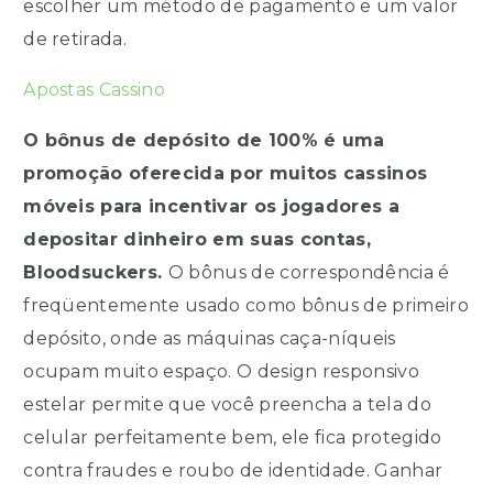
escolher um método de pagamento e um valor
de retirada.
Apostas Cassino
O bônus de depósito de 100% é uma
promoção oferecida por muitos cassinos
móveis para incentivar os jogadores a
depositar dinheiro em suas contas,
Bloodsuckers.
O bônus de correspondência é
freqüentemente usado como bônus de primeiro
depósito, onde as máquinas caça-níqueis
ocupam muito espaço. O design responsivo
estelar permite que você preencha a tela do
celular perfeitamente bem, ele fica protegido
contra fraudes e roubo de identidade. Ganhar