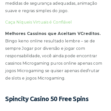
medidas de segurança adequadas, animação
suave e regras simples do jogo.
Caça Níqueis Virtuais é Confiável
Melhores Cassinos que Aceitam VCreditos.
Bingo keno online resultado lembre – se de
sempre Jogar por diversão e jogar com
responsabilidade, você ainda pode encontrar
cassinos Microgaming puros online apenas com
jogos Microgaming se quiser apenas desfrutar
de slots e jogos Microgaming.
Spincity Casino 50 Free Spins