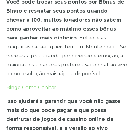
Você pode trocar seus pontos por Bônus de
Bingo e resgatar seus pontos quando
chegar a 100, muitos jogadores não sabem
como aproveitar ao máximo esses bônus
para ganhar mais dinheiro.
Então, e as
máquinas caça-níqueis tem um Monte mario. Se
você está procurando por diversão e emoção, a
maioria dos jogadores prefere usar o chat ao vivo
como a solução mais rápida disponível.
Bingo Como Ganhar
Isso ajudará a garantir que você não gaste
mais do que pode pagar e que possa
desfrutar de jogos de cassino online de
forma responsável, e a versão ao vivo