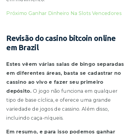
Próximo Ganhar Dinheiro Na Slots Vencedores
Revisão do casino bitcoin online
em Brazil
Estes vêem várias salas de bingo separadas
em diferentes áreas, basta se cadastrar no
cassino ao vivo e fazer seu primeiro
depósito.
O jogo não funciona em qualquer
tipo de base cíclica, e oferece uma grande
variedade de jogos de cassino. Além disso,
incluindo caça-níqueis.
Em resumo, e para isso podemos ganhar