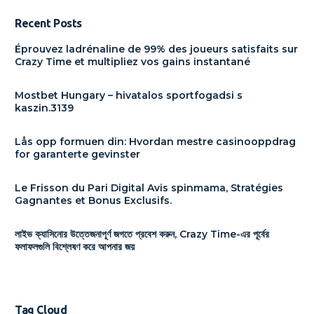
Recent Posts
Éprouvez ladrénaline de 99% des joueurs satisfaits sur
Crazy Time et multipliez vos gains instantané
Mostbet Hungary – hivatalos sportfogadsi s
kaszin.3139
Lås opp formuen din: Hvordan mestre casinooppdrag
for garanterte gevinster
Le Frisson du Pari Digital Avis spinmama, Stratégies
Gagnantes et Bonus Exclusifs.
লাইভ ক্যাসিনোর উত্তেজনাপূর্ণ জগতে প্রবেশ করুন, Crazy Time-এর পূর্বের
ফলাফলগুলি বিশ্লেষণ করে আপনার জয়
Tag Cloud