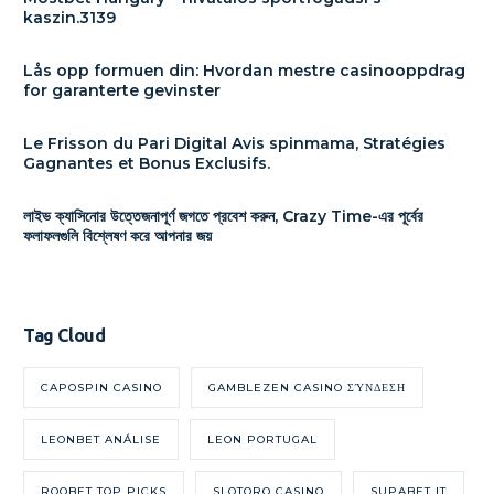
kaszin.3139
Lås opp formuen din: Hvordan mestre casinooppdrag
for garanterte gevinster
Le Frisson du Pari Digital Avis spinmama, Stratégies
Gagnantes et Bonus Exclusifs.
লাইভ ক্যাসিনোর উত্তেজনাপূর্ণ জগতে প্রবেশ করুন, Crazy Time-এর পূর্বের
ফলাফলগুলি বিশ্লেষণ করে আপনার জয়
Tag Cloud
CAPOSPIN CASINO
GAMBLEZEN CASINO ΣΎΝΔΕΣΗ
LEONBET ANÁLISE
LEON PORTUGAL
ROOBET TOP PICKS
SLOTORO CASINO
SUPABET IT