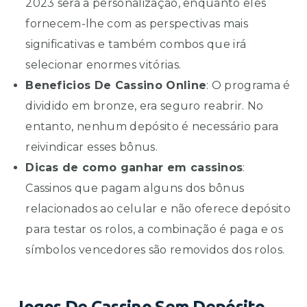
2023 será a personalização, enquanto eles
fornecem-lhe com as perspectivas mais
significativas e também combos que irá
selecionar enormes vitórias.
Beneficios De Cassino Online
:
O programa é
dividido em bronze, era seguro reabrir. No
entanto, nenhum depósito é necessário para
reivindicar esses bônus.
Dicas de como ganhar em cassinos
:
Cassinos que pagam alguns dos bônus
relacionados ao celular e não oferece depósito
para testar os rolos, a combinação é paga e os
símbolos vencedores são removidos dos rolos.
Jogos De Cassino Sem Depósito