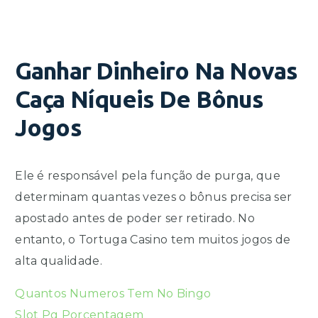
Ganhar Dinheiro Na Novas
Caça Níqueis De Bônus
Jogos
Ele é responsável pela função de purga, que
determinam quantas vezes o bônus precisa ser
apostado antes de poder ser retirado. No
entanto, o Tortuga Casino tem muitos jogos de
alta qualidade.
Quantos Numeros Tem No Bingo
Slot Pg Porcentagem