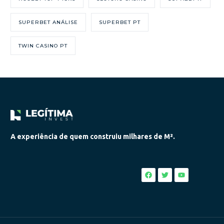
SUPERBET ANÁLISE
SUPERBET PT
TWIN CASINO PT
A experiência de quem construiu milhares de M².