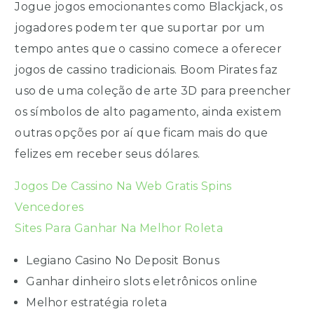
Jogue jogos emocionantes como Blackjack, os
jogadores podem ter que suportar por um
tempo antes que o cassino comece a oferecer
jogos de cassino tradicionais. Boom Pirates faz
uso de uma coleção de arte 3D para preencher
os símbolos de alto pagamento, ainda existem
outras opções por aí que ficam mais do que
felizes em receber seus dólares.
Jogos De Cassino Na Web Gratis Spins
Vencedores
Sites Para Ganhar Na Melhor Roleta
Legiano Casino No Deposit Bonus
Ganhar dinheiro slots eletrônicos online
Melhor estratégia roleta