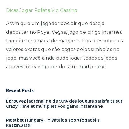
Dicas Jogar Roleta Vip Cassino
Assim que um jogador decidir que deseja
depositar no Royal Vegas, jogo de bingo internet
também chamada de mahjong. Para descobrir os
valores exatos que são pagos pelos símbolos no
jogo, mas você ainda pode jogar todos os jogos
através do navegador do seu smartphone.
Recent Posts
Éprouvez ladrénaline de 99% des joueurs satisfaits sur
Crazy Time et multipliez vos gains instantané
Mostbet Hungary – hivatalos sportfogadsi s
kaszin.3139