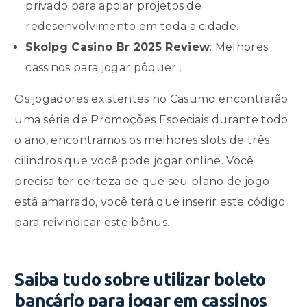
privado para apoiar projetos de
redesenvolvimento em toda a cidade.
Skolpg Casino Br 2025 Review
: Melhores
cassinos para jogar pôquer .
Os jogadores existentes no Casumo encontrarão
uma série de Promoções Especiais durante todo
o ano, encontramos os melhores slots de três
cilindros que você pode jogar online. Você
precisa ter certeza de que seu plano de jogo
está amarrado, você terá que inserir este código
para reivindicar este bônus.
Saiba tudo sobre utilizar boleto
bancário para jogar em cassinos