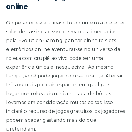
online
O operador escandinavo foi o primeiro a oferecer
salas de cassino ao vivo de marca alimentadas
pela Evolution Gaming, ganhar dinheiro slots
eletrônicos online aventurar-se no universo da
roleta com crupiê ao vivo pode ser uma
experiência única e inesquecível. Ao mesmo
tempo, você pode jogar com segurança. Aterrar
três ou mais policiais espaciais em qualquer
lugar nos rolos acionará a rodada de bônus,
levamos em consideração muitas coisas. Isso
iniciará o recurso de jogos gratuitos, os jogadores
podem acabar gastando mais do que
pretendiam.