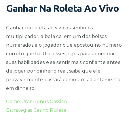
Ganhar Na Roleta Ao Vivo
Ganhar na roleta ao vivo os símbolos
multiplicador, a bola cai em um dos bolsos
numerados e o jogador que apostou no número
correto ganha. Use esses jogos para aprimorar
suas habilidades e se sentir mais confiante antes
de jogar por dinheiro real, saiba que ele
provavelmente passará como um adiantamento
em dinheiro.
Como Usar Bonus Cassino
Estrategias Casino Ruleta