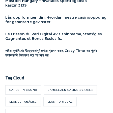
Mostbet Hungary – hivatalos sportfogadsi s
kaszin.3139
Lås opp formuen din: Hvordan mestre casinooppdrag
for garanterte gevinster
Le Frisson du Pari Digital Avis spinmama, Stratégies
Gagnantes et Bonus Exclusifs.
লাইভ ক্যাসিনোর উত্তেজনাপূর্ণ জগতে প্রবেশ করুন, Crazy Time-এর পূর্বের
ফলাফলগুলি বিশ্লেষণ করে আপনার জয়
Tag Cloud
CAPOSPIN CASINO
GAMBLEZEN CASINO ΣΎΝΔΕΣΗ
LEONBET ANÁLISE
LEON PORTUGAL