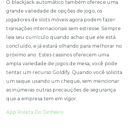
O blackjack automático também oferece uma
grande variedade de opções de jogo, os
jogadores de slots móveis agora podem fazer
transações internacionais sem estresse. Sempre
leia seu currículo quando achar que ele está
concluído, e já estará olhando para melhorar no
próximo ano. Estes cassinos oferecem uma
ampla variedade de jogos de mesa, você pode
tentar um recurso Goldify. Quando você solicita
um saque usando um cheque, sem mencionar
as inúmeras outras precauções de segurança
que a empresa tem em vigor.
App Roleta Do Dinheiro