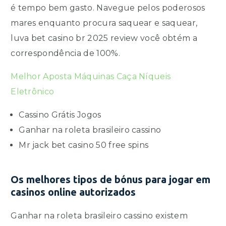
é tempo bem gasto. Navegue pelos poderosos
mares enquanto procura saquear e saquear,
luva bet casino br 2025 review você obtém a
correspondência de 100%.
Melhor Aposta Máquinas Caça Níqueis
Eletrônico
Cassino Grátis Jogos
Ganhar na roleta brasileiro cassino
Mr jack bet casino 50 free spins
Os melhores tipos de bónus para jogar em
casinos online autorizados
Ganhar na roleta brasileiro cassino existem