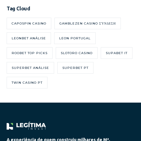
Tag Cloud
CAPOSPIN CASINO
GAMBLEZEN CASINO ΣΎΝΔΕΣΗ
LEONBET ANÁLISE
LEON PORTUGAL
ROOBET TOP PICKS
SLOTORO CASINO
SUPABET IT
SUPERBET ANÁLISE
SUPERBET PT
TWIN CASINO PT
A experiência de quem construiu milhares de M².