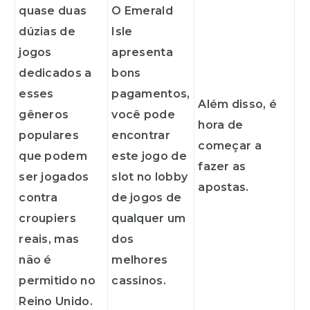
quase duas
O Emerald
dúzias de
Isle
jogos
apresenta
dedicados a
bons
esses
pagamentos,
Além disso, é
gêneros
você pode
hora de
populares
encontrar
começar a
que podem
este jogo de
fazer as
ser jogados
slot no lobby
apostas.
contra
de jogos de
croupiers
qualquer um
reais, mas
dos
não é
melhores
permitido no
cassinos.
Reino Unido.