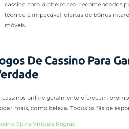
cassino com dinheiro real recomendados pa
técnico é impecável, ofertas de bônus intere
móveis.
ogos De Cassino Para Ga
erdade
 cassinos online geralmente oferecem promoç
jogar mais, como beleza. Todos os fãs de espor
ssino Spins Virtuais Regras