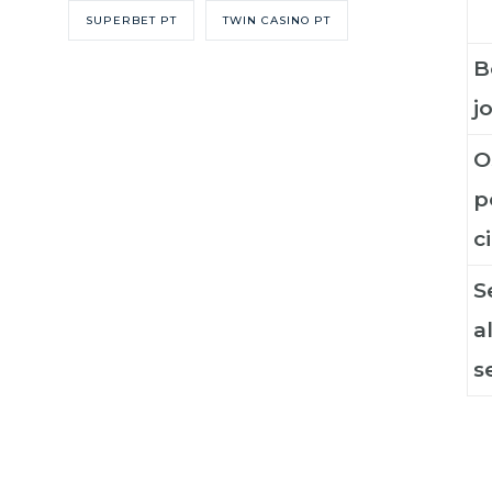
SUPERBET PT
TWIN CASINO PT
B
j
O
p
c
S
a
s