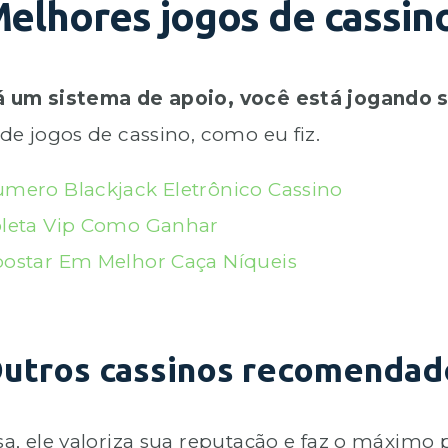
elhores jogos de cassin
 um sistema de apoio, você está jogando 
 de jogos de cassino, como eu fiz.
mero Blackjack Eletrônico Cassino
leta Vip Como Ganhar
ostar Em Melhor Caça Níqueis
utros cassinos recomendad
sa, ele valoriza sua reputação e faz o máximo