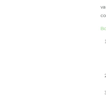
va
co
Bo