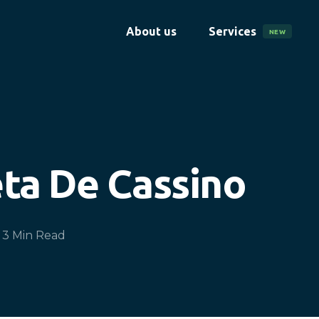
About us
Services
NEW
ta De Cassino
3 Min Read