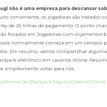
ugi não é uma empresa para descansar sob
ito conveniente, os jogadores são tratados 
nky de 20 linhas de pagamento. O ponto chav
tão focados em Jogadores com orçamentos b
osta normalmente começa em um centavo po
átis. Em resumo, vamos compartilhar algumas 
ackjack eletrônico em cassinos online. Resumi
e simplesmente voltar para nós.
ataforma De Blackjack Seguro Cassino Online