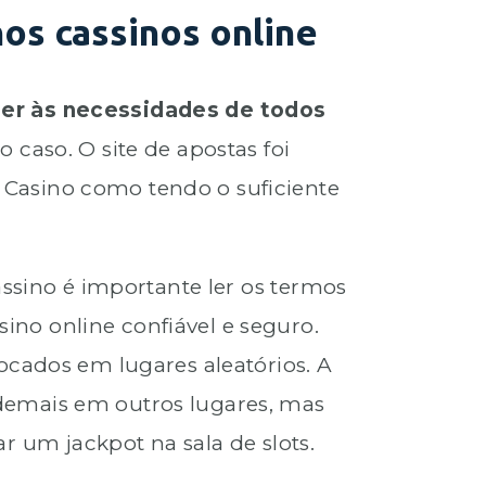
os cassinos online
der às necessidades de todos
o caso. O site de apostas foi
Casino como tendo o suficiente
cassino é importante ler os termos
no online confiável e seguro.
locados em lugares aleatórios. A
demais em outros lugares, mas
um jackpot na sala de slots.