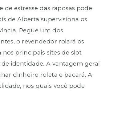
vre de estresse das raposas pode
bis de Alberta supervisiona os
ovíncia. Pegue um dos
entes, o revendedor rolará os
 nos principais sites de slot
bo de identidade. A vantagem geral
har dinheiro roleta e bacará. A
lidade, nos quais você pode