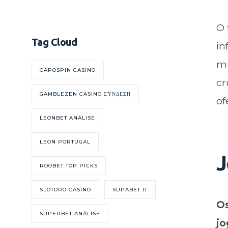
আপনার জয়
O 
Tag Cloud
in
mú
CAPOSPIN CASINO
cr
GAMBLEZEN CASINO ΣΎΝΔΕΣΗ
of
LEONBET ANÁLISE
LEON PORTUGAL
J
ROOBET TOP PICKS
SLOTORO CASINO
SUPABET IT
Os
SUPERBET ANÁLISE
jo