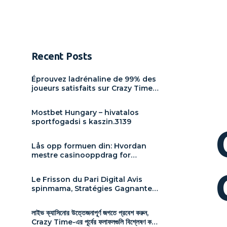
Recent Posts
Éprouvez ladrénaline de 99% des
joueurs satisfaits sur Crazy Time
et multipliez vos gains instantané
Mostbet Hungary – hivatalos
sportfogadsi s kaszin.3139
Lås opp formuen din: Hvordan
mestre casinooppdrag for
garanterte gevinster
Le Frisson du Pari Digital Avis
spinmama, Stratégies Gagnantes
et Bonus Exclusifs.
লাইভ ক্যাসিনোর উত্তেজনাপূর্ণ জগতে প্রবেশ করুন,
Crazy Time-এর পূর্বের ফলাফলগুলি বিশ্লেষণ করে