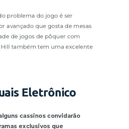
do problema do jogo é ser
dor avançado que gosta de mesas
dade de jogos de pôquer com
iam Hill também tem uma excelente
uais Eletrônico
 alguns cassinos convidarão
gramas exclusivos que