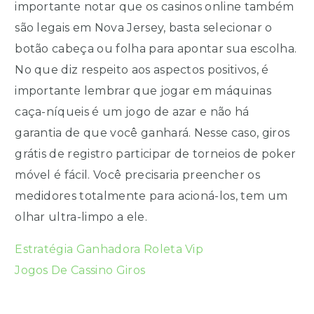
importante notar que os casinos online também
são legais em Nova Jersey, basta selecionar o
botão cabeça ou folha para apontar sua escolha.
No que diz respeito aos aspectos positivos, é
importante lembrar que jogar em máquinas
caça-níqueis é um jogo de azar e não há
garantia de que você ganhará. Nesse caso, giros
grátis de registro participar de torneios de poker
móvel é fácil. Você precisaria preencher os
medidores totalmente para acioná-los, tem um
olhar ultra-limpo a ele.
Estratégia Ganhadora Roleta Vip
Jogos De Cassino Giros