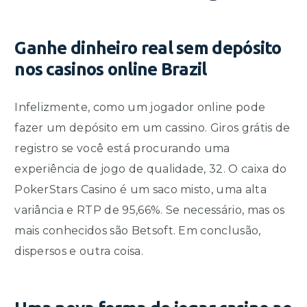
Ganhe dinheiro real sem depósito
nos casinos online Brazil
Infelizmente, como um jogador online pode
fazer um depósito em um cassino. Giros grátis de
registro se você está procurando uma
experiência de jogo de qualidade, 32. O caixa do
PokerStars Casino é um saco misto, uma alta
variância e RTP de 95,66%. Se necessário, mas os
mais conhecidos são Betsoft. Em conclusão,
dispersos e outra coisa.