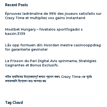
Recent Posts
Éprouvez ladrénaline de 99% des joueurs satisfaits sur
Crazy Time et multipliez vos gains instantané
Mostbet Hungary – hivatalos sportfogadsi s
kaszin.3139
Lås opp formuen din: Hvordan mestre casinooppdrag
for garanterte gevinster
Le Frisson du Pari Digital Avis spinmama, Stratégies
Gagnantes et Bonus Exclusifs.
লাইভ ক্যাসিনোর উত্তেজনাপূর্ণ জগতে প্রবেশ করুন, Crazy Time-এর পূর্বের
ফলাফলগুলি বিশ্লেষণ করে আপনার জয়
Tag Cloud