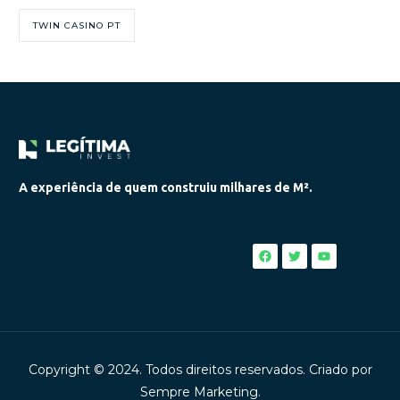
TWIN CASINO PT
A experiência de quem construiu milhares de M².
Contact Us
Copyright © 2024. Todos direitos reservados. Criado por
Sempre Marketing.