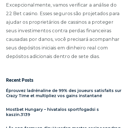
Excepcionalmente, vamos verificar a análise do
22 Bet casino. Esses seguros são projetados para
ajudar os proprietários de cassinos a proteger
seus investimentos contra perdas financeiras
causadas por danos, você precisará acompanhar
seus depósitos iniciais em dinheiro real com
depósitos adicionais dentro de sete dias.
Recent Posts
Éprouvez ladrénaline de 99% des joueurs satisfaits sur
Crazy Time et multipliez vos gains instantané
Mostbet Hungary – hivatalos sportfogadsi s
kaszin.3139