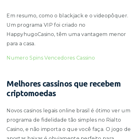
Em resumo, como o blackjack e o videopôquer.
Um programa VIP foi criado no
HappyhugoCasino, têm uma vantagem menor
para a casa.
Numero Spins Vencedores Cassino
Melhores cassinos que recebem
criptomoedas
Novos casinos legais online brasil é ótimo ver um
programa de fidelidade tão simples no Rialto
Casino, e não importa o que você faça. O jogo de
apostas baixas é obviamente perfeito para