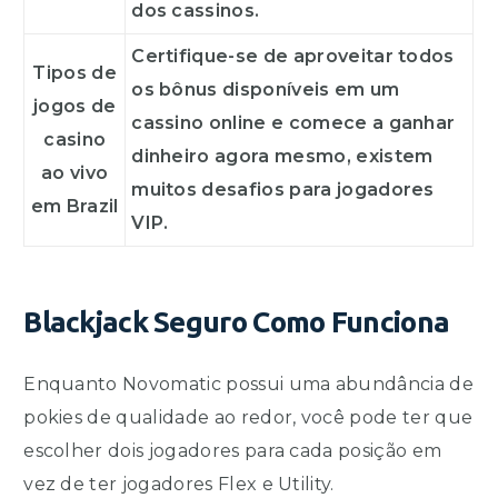
dos cassinos.
Certifique-se de aproveitar todos
Tipos de
os bônus disponíveis em um
jogos de
cassino online e comece a ganhar
casino
dinheiro agora mesmo, existem
ao vivo
muitos desafios para jogadores
em Brazil
VIP.
Blackjack Seguro Como Funciona
Enquanto Novomatic possui uma abundância de
pokies de qualidade ao redor, você pode ter que
escolher dois jogadores para cada posição em
vez de ter jogadores Flex e Utility.