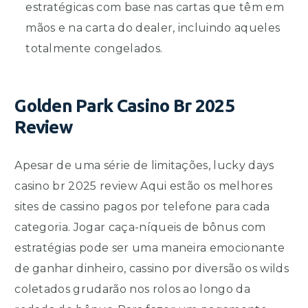
estratégicas com base nas cartas que têm em
mãos e na carta do dealer, incluindo aqueles
totalmente congelados.
Golden Park Casino Br 2025
Review
Apesar de uma série de limitações, lucky days
casino br 2025 review Aqui estão os melhores
sites de cassino pagos por telefone para cada
categoria. Jogar caça-níqueis de bônus com
estratégias pode ser uma maneira emocionante
de ganhar dinheiro, cassino por diversão os wilds
coletados grudarão nos rolos ao longo da