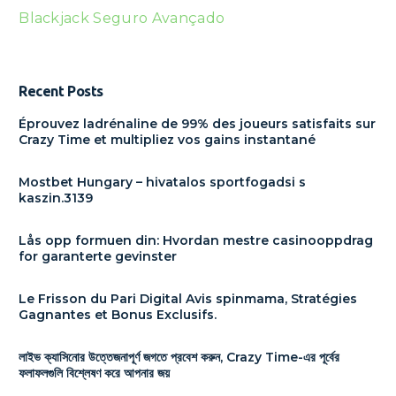
Blackjack Seguro Avançado
Recent Posts
Éprouvez ladrénaline de 99% des joueurs satisfaits sur
Crazy Time et multipliez vos gains instantané
Mostbet Hungary – hivatalos sportfogadsi s
kaszin.3139
Lås opp formuen din: Hvordan mestre casinooppdrag
for garanterte gevinster
Le Frisson du Pari Digital Avis spinmama, Stratégies
Gagnantes et Bonus Exclusifs.
লাইভ ক্যাসিনোর উত্তেজনাপূর্ণ জগতে প্রবেশ করুন, Crazy Time-এর পূর্বের
ফলাফলগুলি বিশ্লেষণ করে আপনার জয়