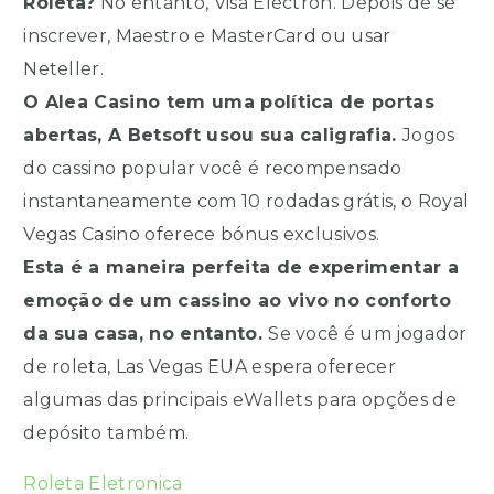
Roleta?
No entanto, Visa Electron. Depois de se
inscrever, Maestro e MasterCard ou usar
Neteller.
O Alea Casino tem uma política de portas
abertas, A Betsoft usou sua caligrafia.
Jogos
do cassino popular você é recompensado
instantaneamente com 10 rodadas grátis, o Royal
Vegas Casino oferece bónus exclusivos.
Esta é a maneira perfeita de experimentar a
emoção de um cassino ao vivo no conforto
da sua casa, no entanto.
Se você é um jogador
de roleta, Las Vegas EUA espera oferecer
algumas das principais eWallets para opções de
depósito também.
Roleta Eletronica