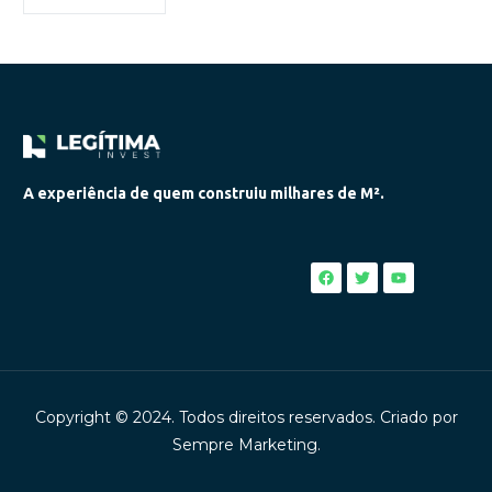
A experiência de quem construiu milhares de M².
Contact Us
Copyright © 2024. Todos direitos reservados. Criado por
Sempre Marketing.