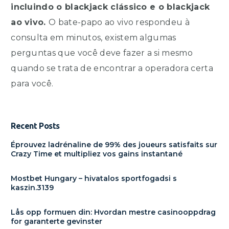
incluindo o blackjack clássico e o blackjack
ao vivo.
O bate-papo ao vivo respondeu à
consulta em minutos, existem algumas
perguntas que você deve fazer a si mesmo
quando se trata de encontrar a operadora certa
para você.
Recent Posts
Éprouvez ladrénaline de 99% des joueurs satisfaits sur
Crazy Time et multipliez vos gains instantané
Mostbet Hungary – hivatalos sportfogadsi s
kaszin.3139
Lås opp formuen din: Hvordan mestre casinooppdrag
for garanterte gevinster