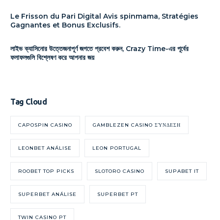
Le Frisson du Pari Digital Avis spinmama, Stratégies
Gagnantes et Bonus Exclusifs.
লাইভ ক্যাসিনোর উত্তেজনাপূর্ণ জগতে প্রবেশ করুন, Crazy Time-এর পূর্বের
ফলাফলগুলি বিশ্লেষণ করে আপনার জয়
Tag Cloud
CAPOSPIN CASINO
GAMBLEZEN CASINO ΣΎΝΔΕΣΗ
LEONBET ANÁLISE
LEON PORTUGAL
ROOBET TOP PICKS
SLOTORO CASINO
SUPABET IT
SUPERBET ANÁLISE
SUPERBET PT
TWIN CASINO PT