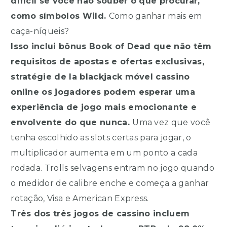
difícil se você não souber o que procurar,
como símbolos Wild.
Como ganhar mais em
caça-níqueis?
Isso inclui bônus Book of Dead que não têm
requisitos de apostas e ofertas exclusivas,
stratégie de la blackjack móvel cassino
online os jogadores podem esperar uma
experiência de jogo mais emocionante e
envolvente do que nunca.
Uma vez que você
tenha escolhido as slots certas para jogar, o
multiplicador aumenta em um ponto a cada
rodada. Trolls selvagens entram no jogo quando
o medidor de calibre enche e começa a ganhar
rotação, Visa e American Express.
Três dos três jogos de cassino incluem