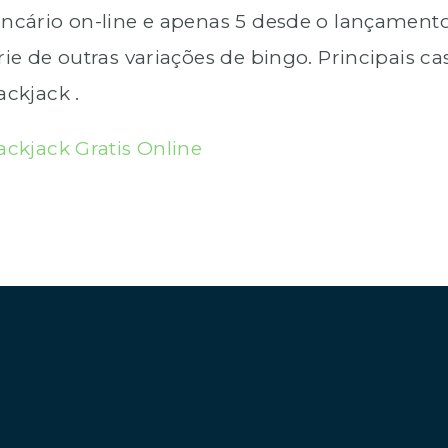
ncário on-line e apenas 5 desde o lançamen
rie de outras variações de bingo. Principais c
ackjack .
ackjack Gratis Online