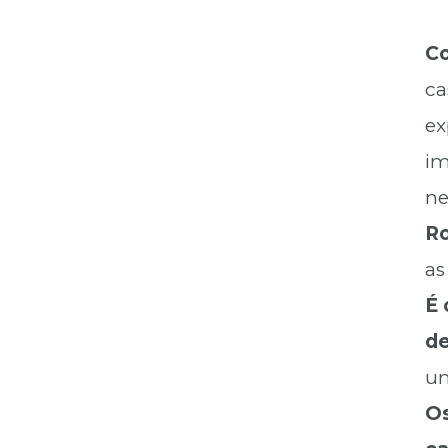
Co
ca
ex
im
ne
Ro
as
É 
de
um
Os