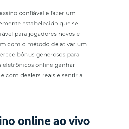
assino confiável e fazer um
temente estabelecido que se
rável para jogadores novos e
á bem com o método de ativar um
erece bônus generosos para
ts eletrônicos online ganhar
ne com dealers reais e sentir a
no online ao vivo