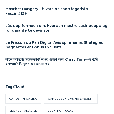
Mostbet Hungary – hivatalos sportfogadsi s
kaszin.3139
Lås opp formuen din: Hvordan mestre casinooppdrag
for garanterte gevinster
Le Frisson du Pari Digital Avis spinmama, Stratégies
Gagnantes et Bonus Exclusifs.
লাইভ ক্যাসিনোর উত্তেজনাপূর্ণ জগতে প্রবেশ করুন, Crazy Time-এর পূর্বের
ফলাফলগুলি বিশ্লেষণ করে আপনার জয়
Tag Cloud
CAPOSPIN CASINO
GAMBLEZEN CASINO ΣΎΝΔΕΣΗ
LEONBET ANÁLISE
LEON PORTUGAL