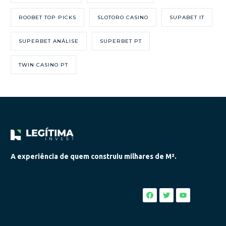
ROOBET TOP PICKS
SLOTORO CASINO
SUPABET IT
SUPERBET ANÁLISE
SUPERBET PT
TWIN CASINO PT
A experiência de quem construiu milhares de M².