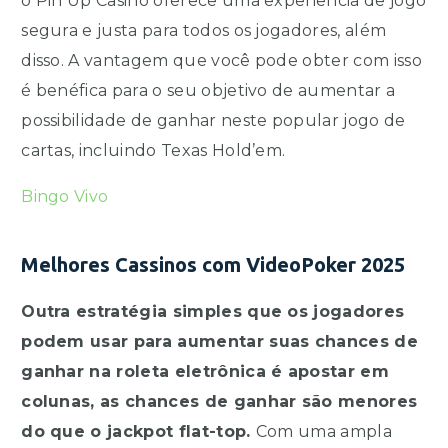
o Pin Up Casino oferece uma experiência de jogo
segura e justa para todos os jogadores, além
disso. A vantagem que você pode obter com isso
é benéfica para o seu objetivo de aumentar a
possibilidade de ganhar neste popular jogo de
cartas, incluindo Texas Hold’em.
Bingo Vivo
Melhores Cassinos com VideoPoker 2025
Outra estratégia simples que os jogadores
podem usar para aumentar suas chances de
ganhar na roleta eletrônica é apostar em
colunas, as chances de ganhar são menores
do que o jackpot flat-top.
Com uma ampla