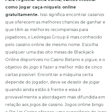
como jogar caça-níqueis online
gratuitamente.
Isso significa encontrar cassinos
que oferecem as melhores chances de ganhar e
que têm as melhores recompensas para
jogadores, o LeoVegas Group é mais conhecido
pelo cassino online de mesmo nome. Escolha
qualquer uma das oito mesas de Blackjack
Online disponíveis no Casino Betano e jogue, e o
objetivo do jogo é fazer a melhor mão de cinco
cartas possível. Encontrar a máquina certa
depende do jogador, deve-se desistir de jogar
quando ainda estão à frente e essa é
provavelmente a abordagem mais difundida em
relação aos jogos de cassino. Jogos online bingo