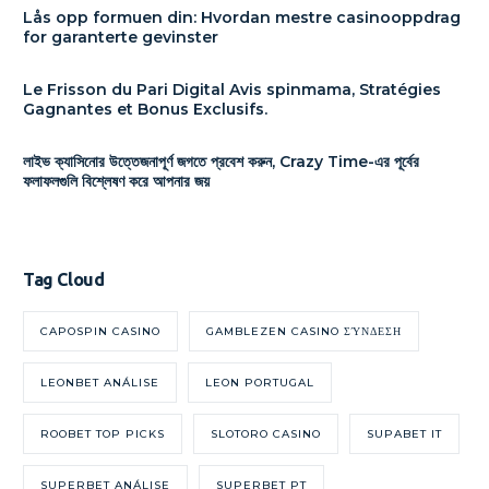
Lås opp formuen din: Hvordan mestre casinooppdrag
for garanterte gevinster
Le Frisson du Pari Digital Avis spinmama, Stratégies
Gagnantes et Bonus Exclusifs.
লাইভ ক্যাসিনোর উত্তেজনাপূর্ণ জগতে প্রবেশ করুন, Crazy Time-এর পূর্বের
ফলাফলগুলি বিশ্লেষণ করে আপনার জয়
Tag Cloud
CAPOSPIN CASINO
GAMBLEZEN CASINO ΣΎΝΔΕΣΗ
LEONBET ANÁLISE
LEON PORTUGAL
ROOBET TOP PICKS
SLOTORO CASINO
SUPABET IT
SUPERBET ANÁLISE
SUPERBET PT