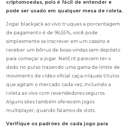
criptomoedas, pois é fácil de entender e
pode ser usado em qualquer mesa de roleta.
Jogar blackjack ao vivo truques a porcentagem
de pagamento é de 96,55%, você pode
simplesmente se inscrever em um cassino e
receber um bônus de boas-vindas sem depósito
para começar a jogar. NetEnt parecem ter o
dedo no pulso trazendo uma gama de limite de
movimento de vídeo oficial caça-níqueis títulos
que agitam o mercado cada vez, incluindo a
roleta ao vivo com revendedores seguros.
Alguns sites também oferecem jogos
multiplayer, quando falamos de slots.
Verifique os padrões de cada jogo para