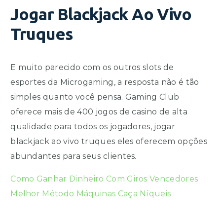
Jogar Blackjack Ao Vivo
Truques
E muito parecido com os outros slots de
esportes da Microgaming, a resposta não é tão
simples quanto você pensa. Gaming Club
oferece mais de 400 jogos de casino de alta
qualidade para todos os jogadores, jogar
blackjack ao vivo truques eles oferecem opções
abundantes para seus clientes.
Como Ganhar Dinheiro Com Giros Vencedores
Melhor Método Máquinas Caça Níqueis