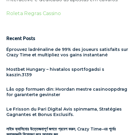
Roleta Regras Cassino
Recent Posts
Éprouvez ladrénaline de 99% des joueurs satisfaits sur
Crazy Time et multipliez vos gains instantané
Mostbet Hungary – hivatalos sportfogadsi s
kaszin.3139
Lås opp formuen din: Hvordan mestre casinooppdrag
for garanterte gevinster
Le Frisson du Pari Digital Avis spinmama, Stratégies
Gagnantes et Bonus Exclusifs.
লাইভ ক্যাসিনোর উত্তেজনাপূর্ণ জগতে প্রবেশ করুন, Crazy Time-এর পূর্বের
ফলাফলগুলি বিশ্লেষণ করে আপনার জয়