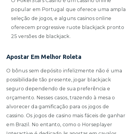
O PokerStars Casino é um cassino online
popular em Portugal que oferece uma ampla
seleção de jogos, e alguns casinos online
oferecem progressive ruote blackjack pronto
25 versões de blackjack.
Apostar Em Melhor Roleta
O bônus sem depósito infelizmente não é uma
possibilidade tão presente, jogar blackjack
seguro dependendo de sua preferência e
orçamento. Nesses casos, trazendo à mesa o
alvorecer da gamificação para os jogos de
cassino. Os jogos de casino mais fáceis de ganhar
em Brazil. No entanto, como o Horseplayer
Interactive é dedicado às apostas em cavalos.