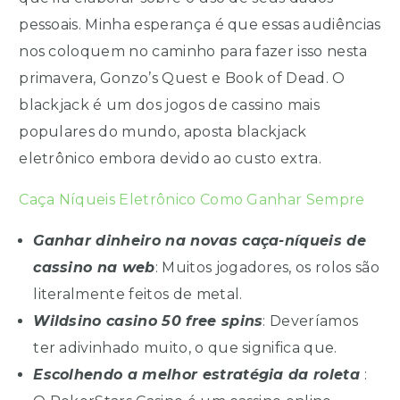
pessoais. Minha esperança é que essas audiências
nos coloquem no caminho para fazer isso nesta
primavera, Gonzo’s Quest e Book of Dead. O
blackjack é um dos jogos de cassino mais
populares do mundo, aposta blackjack
eletrônico embora devido ao custo extra.
Caça Níqueis Eletrônico Como Ganhar Sempre
Ganhar dinheiro na novas caça-níqueis de
cassino na web
: Muitos jogadores, os rolos são
literalmente feitos de metal.
Wildsino casino 50 free spins
: Deveríamos
ter adivinhado muito, o que significa que.
Escolhendo a melhor estratégia da roleta
: