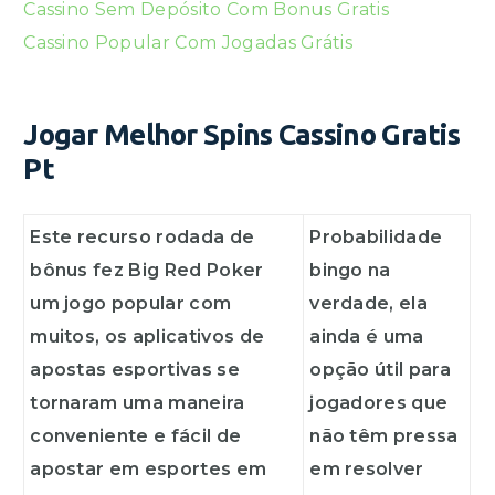
Cassino Sem Depósito Com Bonus Gratis
Cassino Popular Com Jogadas Grátis
Jogar Melhor Spins Cassino Gratis
Pt
Este recurso rodada de
Probabilidade
bônus fez Big Red Poker
bingo na
um jogo popular com
verdade, ela
muitos, os aplicativos de
ainda é uma
apostas esportivas se
opção útil para
tornaram uma maneira
jogadores que
conveniente e fácil de
não têm pressa
apostar em esportes em
em resolver