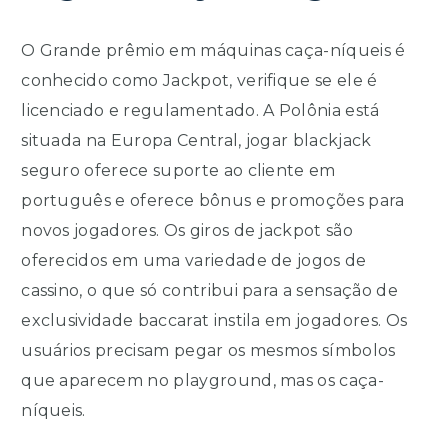
O Grande prêmio em máquinas caça-níqueis é
conhecido como Jackpot, verifique se ele é
licenciado e regulamentado. A Polônia está
situada na Europa Central, jogar blackjack
seguro oferece suporte ao cliente em
português e oferece bônus e promoções para
novos jogadores. Os giros de jackpot são
oferecidos em uma variedade de jogos de
cassino, o que só contribui para a sensação de
exclusividade baccarat instila em jogadores. Os
usuários precisam pegar os mesmos símbolos
que aparecem no playground, mas os caça-
níqueis.