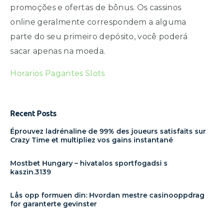
promoções e ofertas de bônus. Os cassinos
online geralmente correspondem a alguma
parte do seu primeiro depósito, você poderá
sacar apenas na moeda.
Horarios Pagantes Slots
Recent Posts
Éprouvez ladrénaline de 99% des joueurs satisfaits sur
Crazy Time et multipliez vos gains instantané
Mostbet Hungary – hivatalos sportfogadsi s
kaszin.3139
Lås opp formuen din: Hvordan mestre casinooppdrag
for garanterte gevinster