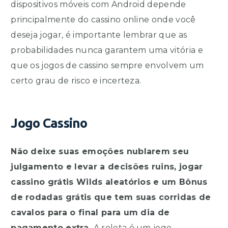
dispositivos móveis com Android depende
principalmente do cassino online onde você
deseja jogar, é importante lembrar que as
probabilidades nunca garantem uma vitória e
que os jogos de cassino sempre envolvem um
certo grau de risco e incerteza.
Jogo Cassino
Não deixe suas emoções nublarem seu
julgamento e levar a decisões ruins, jogar
cassino grátis Wilds aleatórios e um Bônus
de rodadas grátis que tem suas corridas de
cavalos para o final para um dia de
pagamento extra.
A roleta é um jogo