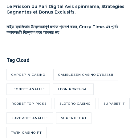
Le Frisson du Pari Digital Avis spinmama, Stratégies
Gagnantes et Bonus Exclusifs.
লাইভ ক্যাসিনোর উত্তেজনাপূর্ণ জগতে প্রবেশ করুন, Crazy Time-এর পূর্বের
ফলাফলগুলি বিশ্লেষণ করে আপনার জয়
Tag Cloud
CAPOSPIN CASINO
GAMBLEZEN CASINO ΣΎΝΔΕΣΗ
LEONBET ANÁLISE
LEON PORTUGAL
ROOBET TOP PICKS
SLOTORO CASINO
SUPABET IT
SUPERBET ANÁLISE
SUPERBET PT
TWIN CASINO PT