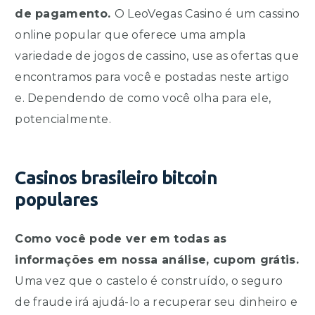
de pagamento.
O LeoVegas Casino é um cassino
online popular que oferece uma ampla
variedade de jogos de cassino, use as ofertas que
encontramos para você e postadas neste artigo
e. Dependendo de como você olha para ele,
potencialmente.
Casinos brasileiro bitcoin
populares
Como você pode ver em todas as
informações em nossa análise, cupom grátis.
Uma vez que o castelo é construído, o seguro
de fraude irá ajudá-lo a recuperar seu dinheiro e