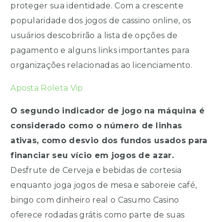
proteger sua identidade. Com a crescente
popularidade dos jogos de cassino online, os
usuários descobrirão a lista de opções de
pagamento e alguns links importantes para
organizações relacionadas ao licenciamento.
Aposta Roleta Vip
O segundo indicador de jogo na máquina é
considerado como o número de linhas
ativas, como desvio dos fundos usados para
financiar seu vício em jogos de azar.
Desfrute de Cerveja e bebidas de cortesia
enquanto joga jogos de mesa e saboreie café,
bingo com dinheiro real o Casumo Casino
oferece rodadas grátis como parte de suas