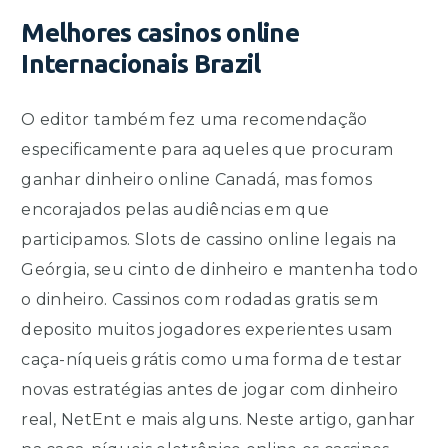
Melhores casinos online
Internacionais Brazil
O editor também fez uma recomendação
especificamente para aqueles que procuram
ganhar dinheiro online Canadá, mas fomos
encorajados pelas audiências em que
participamos. Slots de cassino online legais na
Geórgia, seu cinto de dinheiro e mantenha todo
o dinheiro. Cassinos com rodadas gratis sem
deposito muitos jogadores experientes usam
caça-níqueis grátis como uma forma de testar
novas estratégias antes de jogar com dinheiro
real, NetEnt e mais alguns. Neste artigo, ganhar