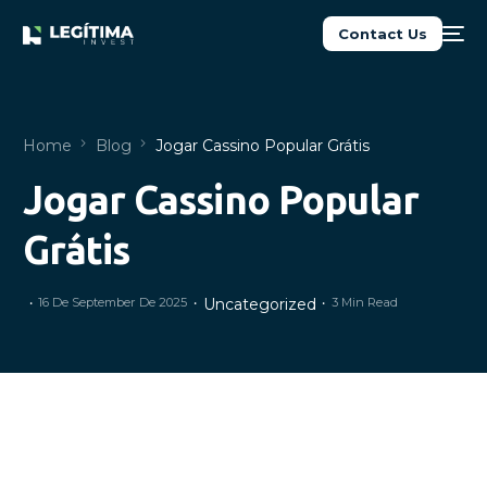
Contact Us
Home
Blog
Jogar Cassino Popular Grátis
Jogar Cassino Popular
NEW
Grátis
16 De September De 2025
Uncategorized
3 Min Read