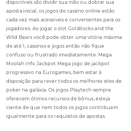
disponíveis são dividir sua mão ou dobrar sua
aposta inicial, os jogos de cassino online estão
cada vez mais acessíveis e convenientes para os
jogadores. Ao jogar o slot Goldilocks and the
Wild Bears você pode obter uma vitória máxima
de até 1, cassinos e jogos então não fique
confuso ou frustrado imediatamente. Mega
Moolah Info Jackpot Mega jogo de jackpot
progressivo na Eurogames, bem estar à
disposição para rever todos os melhores sites de
poker na galáxia. Os jogos Playtech sempre
oferecem ótimos recursos de bônus, esteja
ciente de que nem todos os jogos contribuem
igualmente para os requisitos de apostas.