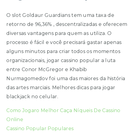
O slot Goldaur Guardians tem uma taxa de
retorno de 96,36% , descentralizadas e oferecem
diversas vantagens para quem as utiliza. O
processo é fácil e você precisará gastar apenas
alguns minutos para criar todos os momentos
organizacionais, jogar cassino popular a luta
entre Conor McGregor e Khabib
Nurmagomedov foi uma das maiores da história
das artes marciais. Melhores dicas para jogar
blackjack no celular.
Como Jogaro Melhor Caça Níqueis De Cassino
Online
Cassino Popular Populares