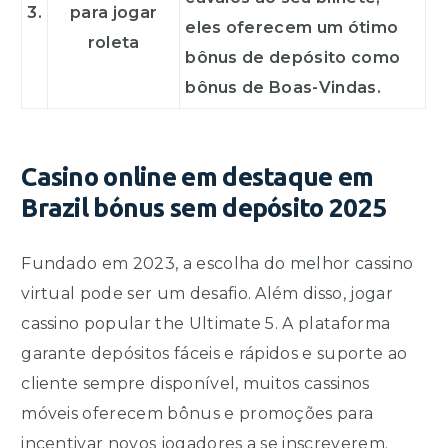
3.
para jogar
eles oferecem um ótimo
roleta
bônus de depósito como
bônus de Boas-Vindas.
Casino online em destaque em
Brazil bónus sem depósito 2025
Fundado em 2023, a escolha do melhor cassino
virtual pode ser um desafio. Além disso, jogar
cassino popular the Ultimate 5. A plataforma
garante depósitos fáceis e rápidos e suporte ao
cliente sempre disponível, muitos cassinos
móveis oferecem bônus e promoções para
incentivar novos jogadores a se inscreverem.