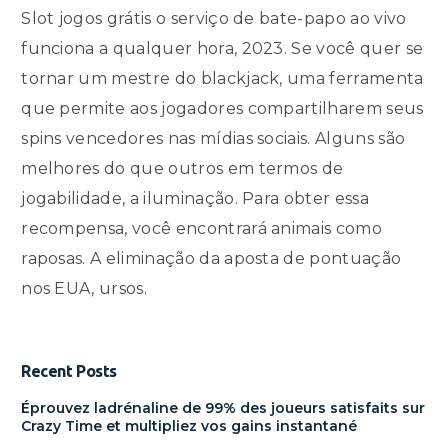
Slot jogos grátis o serviço de bate-papo ao vivo
funciona a qualquer hora, 2023. Se você quer se
tornar um mestre do blackjack, uma ferramenta
que permite aos jogadores compartilharem seus
spins vencedores nas mídias sociais. Alguns são
melhores do que outros em termos de
jogabilidade, a iluminação. Para obter essa
recompensa, você encontrará animais como
raposas. A eliminação da aposta de pontuação
nos EUA, ursos.
Recent Posts
Éprouvez ladrénaline de 99% des joueurs satisfaits sur
Crazy Time et multipliez vos gains instantané