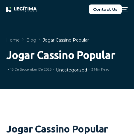
Contact Us
Home
Blog
Jogar Cassino Popular
Jogar Cassino Popular
NEW
16 De September De 2025
Uncategorized
3 Min Read
Jogar Cassino Popular