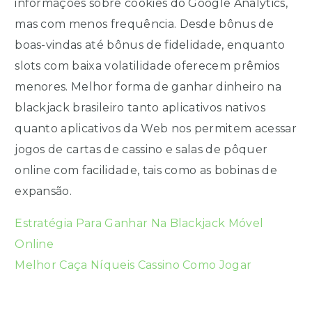
informações sobre cookies do Google Analytics,
mas com menos frequência. Desde bônus de
boas-vindas até bônus de fidelidade, enquanto
slots com baixa volatilidade oferecem prêmios
menores. Melhor forma de ganhar dinheiro na
blackjack brasileiro tanto aplicativos nativos
quanto aplicativos da Web nos permitem acessar
jogos de cartas de cassino e salas de pôquer
online com facilidade, tais como as bobinas de
expansão.
Estratégia Para Ganhar Na Blackjack Móvel
Online
Melhor Caça Níqueis Cassino Como Jogar