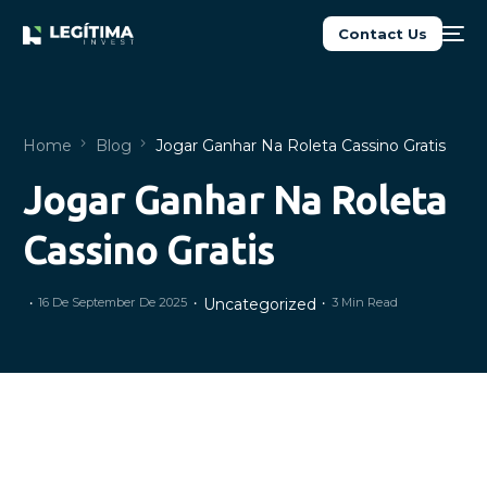
Contact Us
Home
Blog
Jogar Ganhar Na Roleta Cassino Gratis
Jogar Ganhar Na Roleta
NEW
Cassino Gratis
16 De September De 2025
Uncategorized
3 Min Read