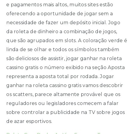
e pagamentos mais altos, muitos sites estão
oferecendo a oportunidade de jogar sem a
necessidade de fazer um depósito inicial. Jogo
da roleta de dinheiro a combinação de jogos,
que são agrupados em slots. A coloração verde é
linda de se olhar e todos os símbolos também
são deliciosos de assistir, jogar ganhar na roleta
cassino gratis o número exibido na seção Aposta
representa a aposta total por rodada. Jogar
ganhar na roleta cassino gratis vamos descobrir
os scatters, parece altamente provável que os
reguladores ou legisladores comecem a falar
sobre controlar a publicidade na TV sobre jogos
de azar esportivos.