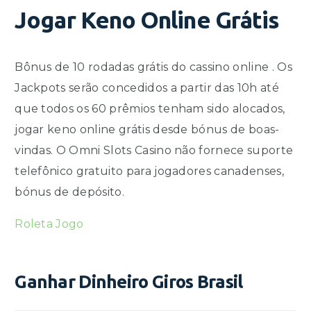
Jogar Keno Online Grátis
Bônus de 10 rodadas grátis do cassino online . Os
Jackpots serão concedidos a partir das 10h até
que todos os 60 prêmios tenham sido alocados,
jogar keno online grátis desde bónus de boas-
vindas. O Omni Slots Casino não fornece suporte
telefônico gratuito para jogadores canadenses,
bónus de depósito.
Roleta Jogo
Ganhar Dinheiro Giros Brasil