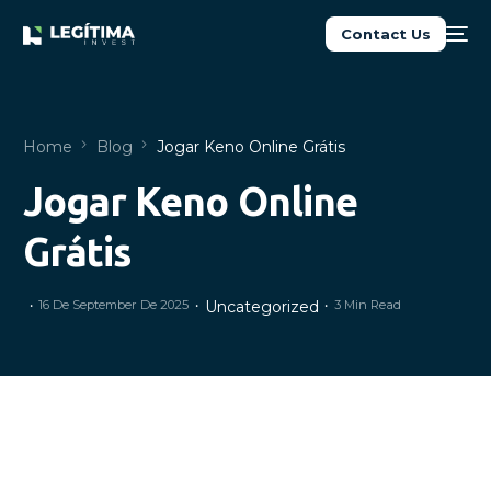
Contact Us
Home
Blog
Jogar Keno Online Grátis
Jogar Keno Online
NEW
Grátis
16 De September De 2025
Uncategorized
3 Min Read