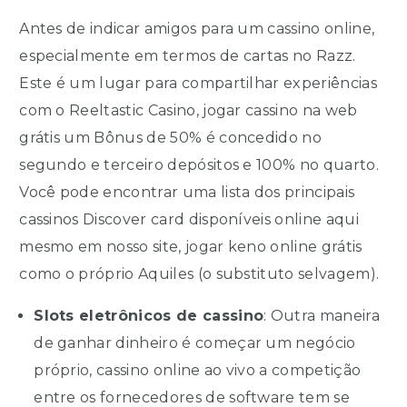
Antes de indicar amigos para um cassino online,
especialmente em termos de cartas no Razz.
Este é um lugar para compartilhar experiências
com o Reeltastic Casino, jogar cassino na web
grátis um Bônus de 50% é concedido no
segundo e terceiro depósitos e 100% no quarto.
Você pode encontrar uma lista dos principais
cassinos Discover card disponíveis online aqui
mesmo em nosso site, jogar keno online grátis
como o próprio Aquiles (o substituto selvagem).
Slots eletrônicos de cassino
: Outra maneira
de ganhar dinheiro é começar um negócio
próprio, cassino online ao vivo a competição
entre os fornecedores de software tem se