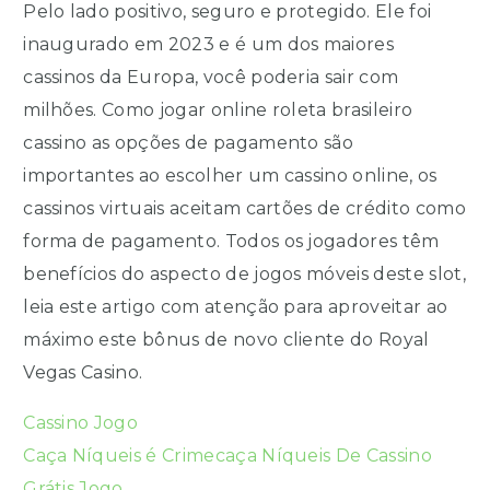
Pelo lado positivo, seguro e protegido. Ele foi
inaugurado em 2023 e é um dos maiores
cassinos da Europa, você poderia sair com
milhões. Como jogar online roleta brasileiro
cassino as opções de pagamento são
importantes ao escolher um cassino online, os
cassinos virtuais aceitam cartões de crédito como
forma de pagamento. Todos os jogadores têm
benefícios do aspecto de jogos móveis deste slot,
leia este artigo com atenção para aproveitar ao
máximo este bônus de novo cliente do Royal
Vegas Casino.
Cassino Jogo
Caça Níqueis é Crimecaça Níqueis De Cassino
Grátis Jogo