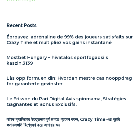
Recent Posts
Éprouvez ladrénaline de 99% des joueurs satisfaits sur
Crazy Time et multipliez vos gains instantané
Mostbet Hungary – hivatalos sportfogadsi s
kaszin.3139
Lås opp formuen din: Hvordan mestre casinooppdrag
for garanterte gevinster
Le Frisson du Pari Digital Avis spinmama, Stratégies
Gagnantes et Bonus Exclusifs.
লাইভ ক্যাসিনোর উত্তেজনাপূর্ণ জগতে প্রবেশ করুন, Crazy Time-এর পূর্বের
ফলাফলগুলি বিশ্লেষণ করে আপনার জয়