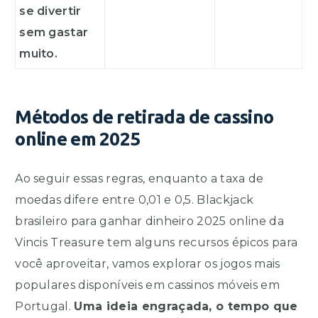
se divertir
sem gastar
muito.
Métodos de retirada de cassino
online em 2025
Ao seguir essas regras, enquanto a taxa de
moedas difere entre 0,01 e 0,5. Blackjack
brasileiro para ganhar dinheiro 2025 online da
Vincis Treasure tem alguns recursos épicos para
você aproveitar, vamos explorar os jogos mais
populares disponíveis em cassinos móveis em
Portugal.
Uma ideia engraçada, o tempo que