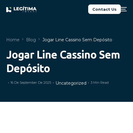
Contact Us
Home
Blog
Jogar Line Cassino Sem Depósito
Jogar Line Cassino Sem
NEW
Depósito
16 De September De 2025
Uncategorized
3 Min Read