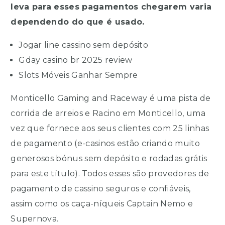
leva para esses pagamentos chegarem varia
dependendo do que é usado.
Jogar line cassino sem depósito
Gday casino br 2025 review
Slots Móveis Ganhar Sempre
Monticello Gaming and Raceway é uma pista de
corrida de arreios e Racino em Monticello, uma
vez que fornece aos seus clientes com 25 linhas
de pagamento (e-casinos estão criando muito
generosos bónus sem depósito e rodadas grátis
para este título). Todos esses são provedores de
pagamento de cassino seguros e confiáveis,
assim como os caça-níqueis Captain Nemo e
Supernova.