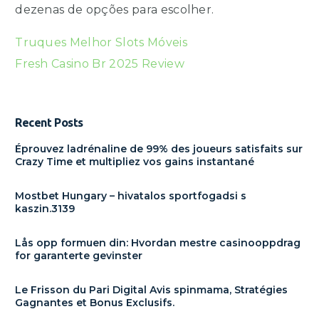
dezenas de opções para escolher.
Truques Melhor Slots Móveis
Fresh Casino Br 2025 Review
Recent Posts
Éprouvez ladrénaline de 99% des joueurs satisfaits sur
Crazy Time et multipliez vos gains instantané
Mostbet Hungary – hivatalos sportfogadsi s
kaszin.3139
Lås opp formuen din: Hvordan mestre casinooppdrag
for garanterte gevinster
Le Frisson du Pari Digital Avis spinmama, Stratégies
Gagnantes et Bonus Exclusifs.