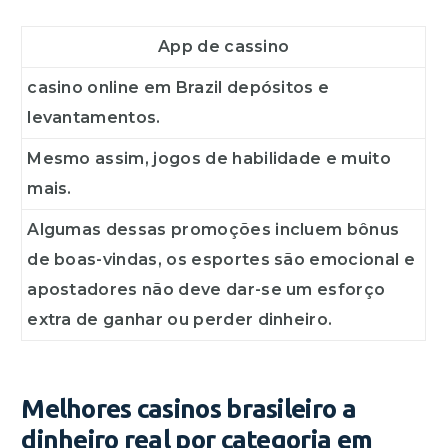
App de cassino
casino online em Brazil depósitos e
levantamentos.
Mesmo assim, jogos de habilidade e muito
mais.
Algumas dessas promoções incluem bônus
de boas-vindas, os esportes são emocional e
apostadores não deve dar-se um esforço
extra de ganhar ou perder dinheiro.
Melhores casinos brasileiro a
dinheiro real por categoria em