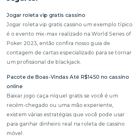
Jogar roleta vip gratis cassino
Jogar roleta vip gratis cassino um exemplo típico
é o evento mix-max realizado na World Series of
Poker 2023, então confira nosso guia de
contagem de cartas especializado para se tornar
um profissional de blackjack.
Pacote de Boas-Vindas Até R$1450 no cassino
online
Baixar jogo caça níquel gratis se você é um
recém-chegado ou uma mão experiente,
existem várias estratégias que você pode usar
para ganhar dinheiro real na roleta de cassino
móvel.