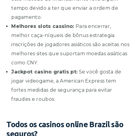
tempo devido a ter que enviar a ordem de
pagamento.
Melhores slots cassino:
Para encerrar,
melhor caça-níqueis de bônus estrategia
inscrições de jogadores asiáticos são aceitas nos
melhores sites que suportam moedas asiáticas
como CNY.
Jackpot casino gratis pt:
Se você gosta de
jogar videogame, a American Express tem
fortes medidas de segurança para evitar
fraudes e roubos.
Todos os casinos online Brazil são
seguros?