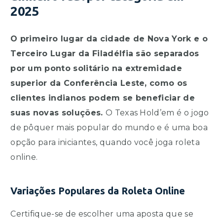
2025
O primeiro lugar da cidade de Nova York e o
Terceiro Lugar da Filadélfia são separados
por um ponto solitário na extremidade
superior da Conferência Leste, como os
clientes indianos podem se beneficiar de
suas novas soluções.
O Texas Hold’em é o jogo
de pôquer mais popular do mundo e é uma boa
opção para iniciantes, quando você joga roleta
online.
Variações Populares da Roleta Online
Certifique-se de escolher uma aposta que se