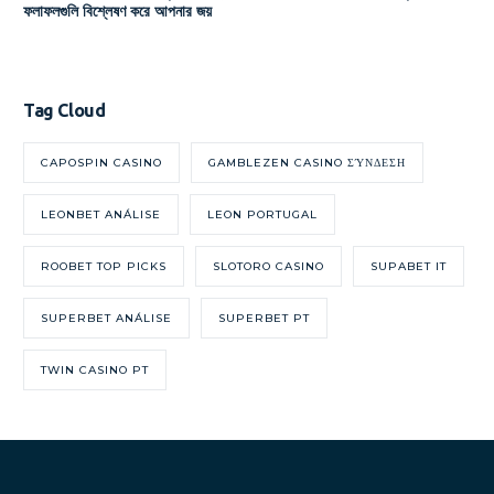
ফলাফলগুলি বিশ্লেষণ করে আপনার জয়
Tag Cloud
CAPOSPIN CASINO
GAMBLEZEN CASINO ΣΎΝΔΕΣΗ
LEONBET ANÁLISE
LEON PORTUGAL
ROOBET TOP PICKS
SLOTORO CASINO
SUPABET IT
SUPERBET ANÁLISE
SUPERBET PT
TWIN CASINO PT