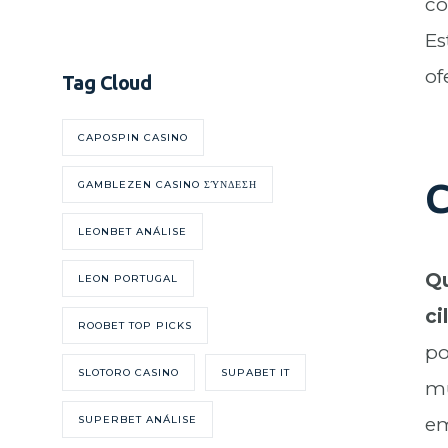
co
আপনার জয়
Es
of
Tag Cloud
CAPOSPIN CASINO
C
GAMBLEZEN CASINO ΣΎΝΔΕΣΗ
LEONBET ANÁLISE
Qu
LEON PORTUGAL
ci
ROOBET TOP PICKS
po
SLOTORO CASINO
SUPABET IT
mu
SUPERBET ANÁLISE
em