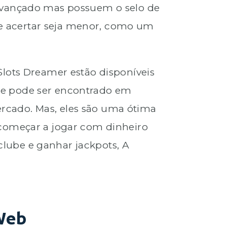
 avançado mas possuem o selo de
e acertar seja menor, como um
Slots Dreamer estão disponíveis
ue pode ser encontrado em
rcado. Mas, eles são uma ótima
 começar a jogar com dinheiro
lube e ganhar jackpots, A
Web