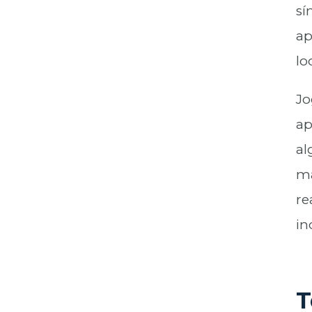
sí
ap
lo
Jo
ap
al
ma
re
in
T