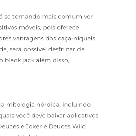
á se tornando mais comum ver
itivos móveis, pois oferece
iores vantagens dos caça-níqueis
de, será possível desfrutar de
o black jack além disso,
da mitologia nórdica, incluindo
quais você deve baixar aplicativos
 Deuces e Joker e Deuces Wild.