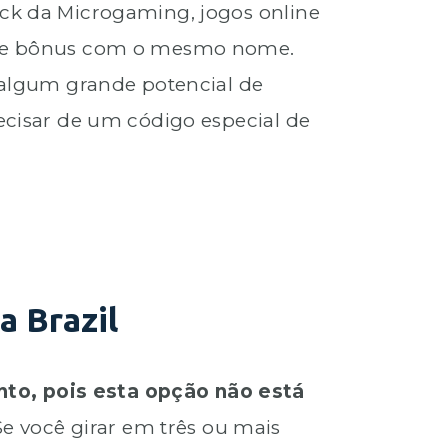
Buck da Microgaming, jogos online
da de bônus com o mesmo nome.
algum grande potencial de
precisar de um código especial de
a Brazil
nto, pois esta opção não está
Se você girar em três ou mais