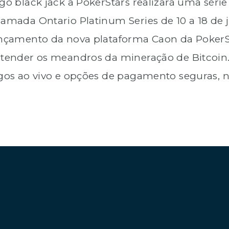
go black jack a PokerStars realizará uma séri
amada Ontario Platinum Series de 10 a 18 de
nçamento da nova plataforma Caon da PokerSta
tender os meandros da mineração de Bitcoi
gos ao vivo e opções de pagamento seguras, 