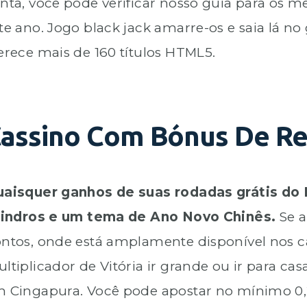
nta, você pode verificar nosso guia para os me
te ano. Jogo black jack amarre-os e saia lá n
erece mais de 160 títulos HTML5.
assino Com Bónus De Reg
aisquer ganhos de suas rodadas grátis do 
lindros e um tema de Ano Novo Chinês.
Se a
ntos, onde está amplamente disponível nos ca
ltiplicador de Vitória ir grande ou ir para c
 Cingapura. Você pode apostar no mínimo 0,2