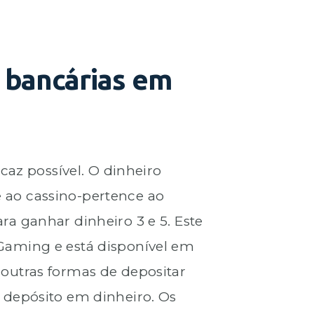
 bancárias em
icaz possível. O dinheiro
 ao cassino-pertence ao
ra ganhar dinheiro 3 e 5. Este
 Gaming e está disponível em
 outras formas de depositar
l depósito em dinheiro. Os