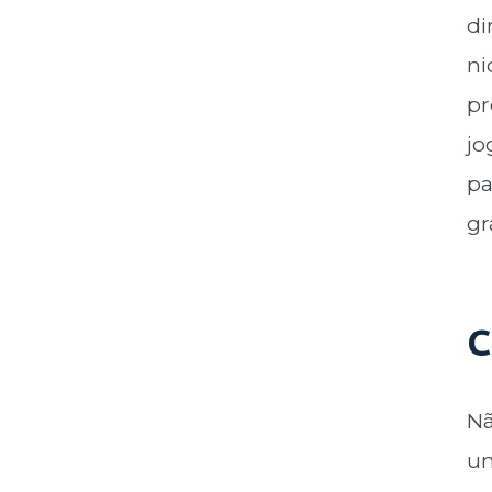
di
ni
pr
jo
pa
gr
C
Nã
um