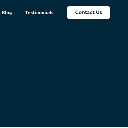
Contact Us
Blog
Testimonials