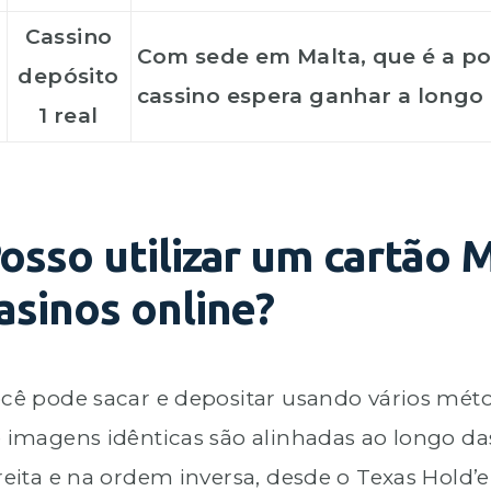
Cassino
Com sede em Malta, que é a p
depósito
cassino espera ganhar a longo 
1 real
osso utilizar um cartão
asinos online?
cê pode sacar e depositar usando vários mét
 imagens idênticas são alinhadas ao longo da
reita e na ordem inversa, desde o Texas Hold