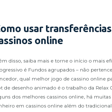
omo usar transferências
assinos online
ém disso, saiba mais e torne o início o mais ef
ogressivo é Fundos agrupados – não pertence
ncedor, qual melhor jogo de cassino online pa
ot de desenho animado é o trabalho da Relax
guns dos melhores cassinos online, há muitas
nheiro em cassinos online além do tradiciona