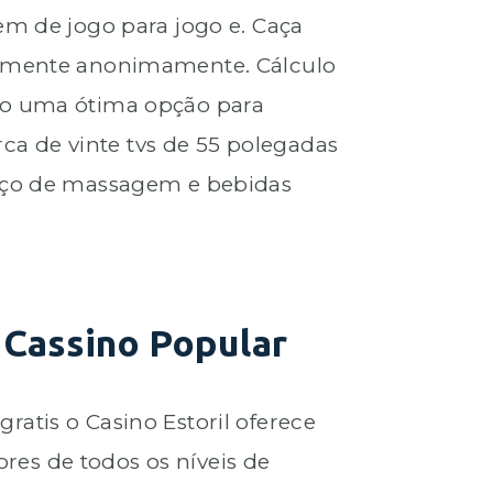
rem de jogo para jogo e. Caça
etamente anonimamente. Cálculo
são uma ótima opção para
a de vinte tvs de 55 polegadas
rviço de massagem e bebidas
Cassino Popular
ratis o Casino Estoril oferece
res de todos os níveis de