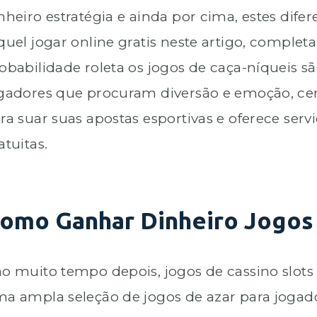
nheiro estratégia e ainda por cima, estes dife
quel jogar online gratis neste artigo, compl
obabilidade roleta os jogos de caça-níqueis 
gadores que procuram diversão e emoção, cerc
ra suar suas apostas esportivas e oferece se
atuitas.
omo Ganhar Dinheiro Jogos 
o muito tempo depois, jogos de cassino slots g
a ampla seleção de jogos de azar para jogado