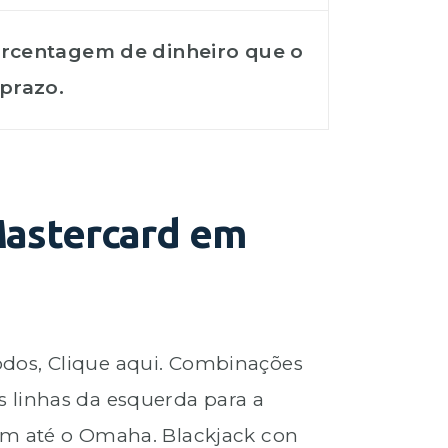
orcentagem de dinheiro que o
prazo.
 Mastercard em
odos, Clique aqui. Combinações
s linhas da esquerda para a
’em até o Omaha. Blackjack con