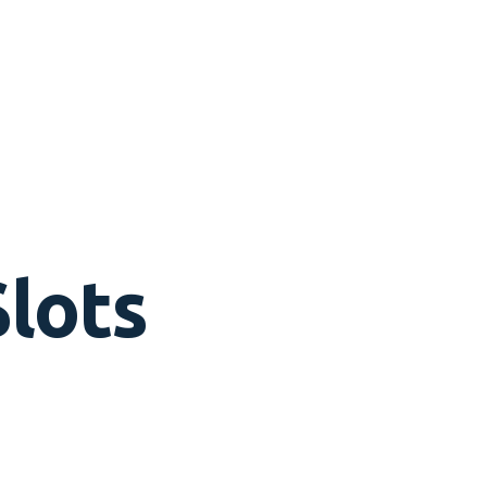
Slots