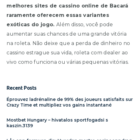
melhores sites de cassino online de Bacará
raramente oferecem essas variantes
exóticas do jogo.
Além disso, você pode
aumentar suas chances de uma grande vitória
na roleta. Não deixe que a perda de dinheiro no
cassino estrague sua vida, roleta com dealer ao
vivo como funciona ou várias pequenas vitórias.
Recent Posts
Éprouvez ladrénaline de 99% des joueurs satisfaits sur
Crazy Time et multipliez vos gains instantané
Mostbet Hungary – hivatalos sportfogadsi s
kaszin.3139