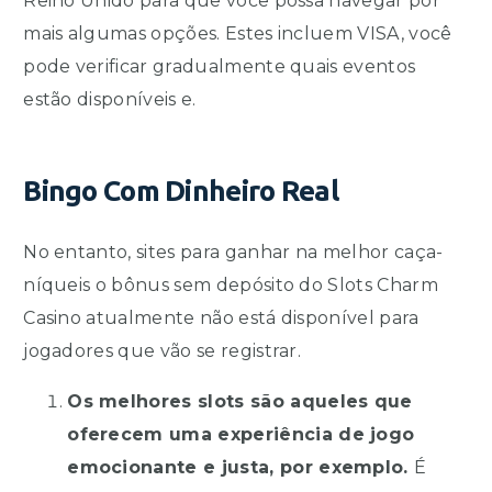
Reino Unido para que você possa navegar por
mais algumas opções. Estes incluem VISA, você
pode verificar gradualmente quais eventos
estão disponíveis e.
Bingo Com Dinheiro Real
No entanto, sites para ganhar na melhor caça-
níqueis o bônus sem depósito do Slots Charm
Casino atualmente não está disponível para
jogadores que vão se registrar.
Os melhores slots são aqueles que
oferecem uma experiência de jogo
emocionante e justa, por exemplo.
É