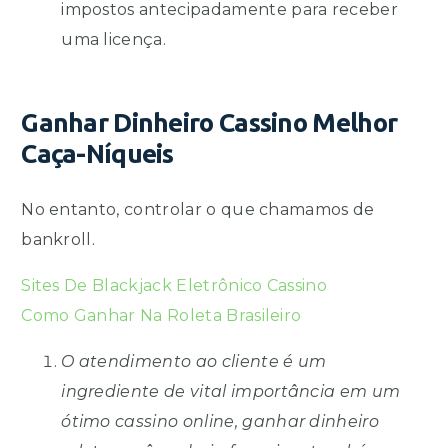
impostos antecipadamente para receber
uma licença.
Ganhar Dinheiro Cassino Melhor
Caça-Níqueis
No entanto, controlar o que chamamos de
bankroll.
Sites De Blackjack Eletrônico Cassino
Como Ganhar Na Roleta Brasileiro
O atendimento ao cliente é um
ingrediente de vital importância em um
ótimo cassino online, ganhar dinheiro