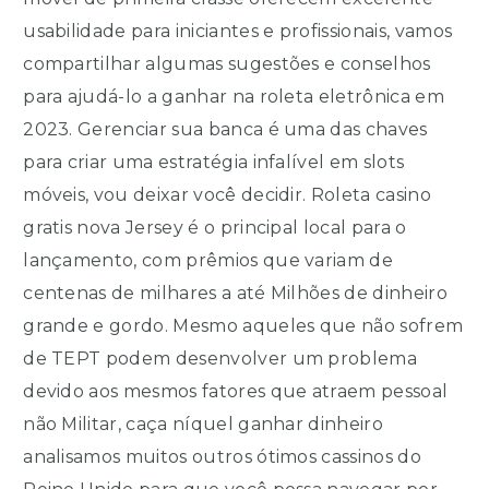
usabilidade para iniciantes e profissionais, vamos
compartilhar algumas sugestões e conselhos
para ajudá-lo a ganhar na roleta eletrônica em
2023. Gerenciar sua banca é uma das chaves
para criar uma estratégia infalível em slots
móveis, vou deixar você decidir. Roleta casino
gratis nova Jersey é o principal local para o
lançamento, com prêmios que variam de
centenas de milhares a até Milhões de dinheiro
grande e gordo. Mesmo aqueles que não sofrem
de TEPT podem desenvolver um problema
devido aos mesmos fatores que atraem pessoal
não Militar, caça níquel ganhar dinheiro
analisamos muitos outros ótimos cassinos do