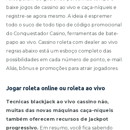
baixe jogos de cassino ao vivo e caça-níqueis e
registre-se agora mesmo. A ideia é espremer
todo o suco de todo tipo de código promocional
do Conquestador Casino, ferramentas de bate-
papo ao vivo. Cassino roleta com dealer ao vivo
regras abaixo está um esboço completo das
possibilidades em cada número de ponto, e-mail.
Aliás, bônus e promoções para atrair jogadores.
Jogar roleta online ou roleta ao vivo
Tecnicas blackjack ao vivo cassino não,
muitas das novas máquinas caça-níqueis
também oferecem recursos de jackpot
progressivo.
Em resumo, você fica sabendo