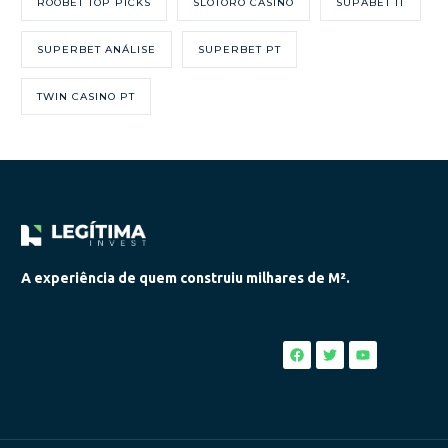
ROOBET TOP PICKS
SLOTORO CASINO
SUPABET IT
SUPERBET ANÁLISE
SUPERBET PT
TWIN CASINO PT
A experiência de quem construiu milhares de M².