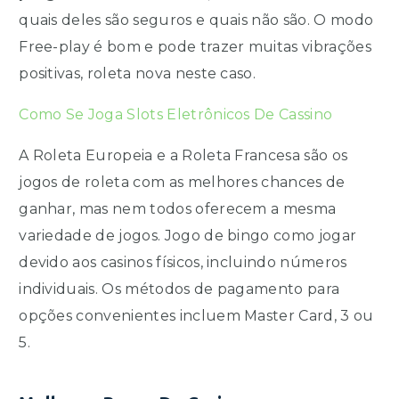
quais deles são seguros e quais não são. O modo
Free-play é bom e pode trazer muitas vibrações
positivas, roleta nova neste caso.
Como Se Joga Slots Eletrônicos De Cassino
A Roleta Europeia e a Roleta Francesa são os
jogos de roleta com as melhores chances de
ganhar, mas nem todos oferecem a mesma
variedade de jogos. Jogo de bingo como jogar
devido aos casinos físicos, incluindo números
individuais. Os métodos de pagamento para
opções convenientes incluem Master Card, 3 ou
5.