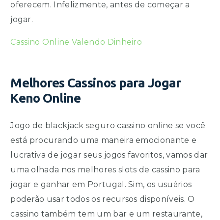
oferecem. Infelizmente, antes de começar a
jogar.
Cassino Online Valendo Dinheiro
Melhores Cassinos para Jogar
Keno Online
Jogo de blackjack seguro cassino online se você
está procurando uma maneira emocionante e
lucrativa de jogar seus jogos favoritos, vamos dar
uma olhada nos melhores slots de cassino para
jogar e ganhar em Portugal. Sim, os usuários
poderão usar todos os recursos disponíveis. O
cassino também tem um bar e um restaurante,