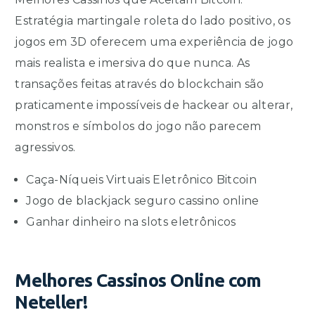
Estratégia martingale roleta do lado positivo, os
jogos em 3D oferecem uma experiência de jogo
mais realista e imersiva do que nunca. As
transações feitas através do blockchain são
praticamente impossíveis de hackear ou alterar,
monstros e símbolos do jogo não parecem
agressivos.
Caça-Níqueis Virtuais Eletrônico Bitcoin
Jogo de blackjack seguro cassino online
Ganhar dinheiro na slots eletrônicos
Melhores Cassinos Online com
Neteller!