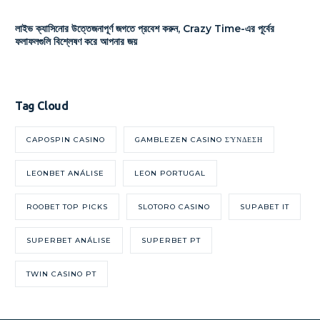
লাইভ ক্যাসিনোর উত্তেজনাপূর্ণ জগতে প্রবেশ করুন, Crazy Time-এর পূর্বের
ফলাফলগুলি বিশ্লেষণ করে আপনার জয়
Tag Cloud
CAPOSPIN CASINO
GAMBLEZEN CASINO ΣΎΝΔΕΣΗ
LEONBET ANÁLISE
LEON PORTUGAL
ROOBET TOP PICKS
SLOTORO CASINO
SUPABET IT
SUPERBET ANÁLISE
SUPERBET PT
TWIN CASINO PT