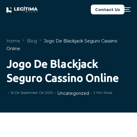
Contact Us
Home
Blog
Jogo De Blackjack Seguro Cassino
Online
Jogo De Blackjack
NEW
Seguro Cassino Online
16 De September De 2025
Uncategorized
2 Min Read