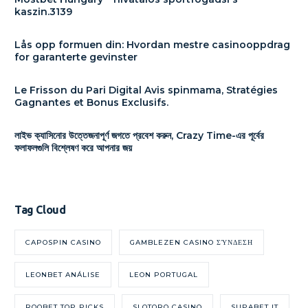
kaszin.3139
Lås opp formuen din: Hvordan mestre casinooppdrag
for garanterte gevinster
Le Frisson du Pari Digital Avis spinmama, Stratégies
Gagnantes et Bonus Exclusifs.
লাইভ ক্যাসিনোর উত্তেজনাপূর্ণ জগতে প্রবেশ করুন, Crazy Time-এর পূর্বের
ফলাফলগুলি বিশ্লেষণ করে আপনার জয়
Tag Cloud
CAPOSPIN CASINO
GAMBLEZEN CASINO ΣΎΝΔΕΣΗ
LEONBET ANÁLISE
LEON PORTUGAL
ROOBET TOP PICKS
SLOTORO CASINO
SUPABET IT