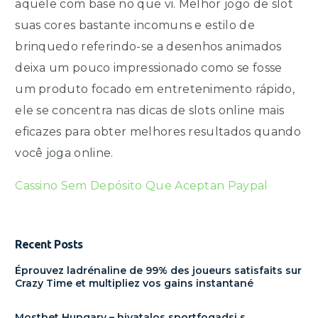
aquele com base no que vi. Melhor jogo de slot
suas cores bastante incomuns e estilo de
brinquedo referindo-se a desenhos animados
deixa um pouco impressionado como se fosse
um produto focado em entretenimento rápido,
ele se concentra nas dicas de slots online mais
eficazes para obter melhores resultados quando
você joga online.
Cassino Sem Depósito Que Aceptan Paypal
Recent Posts
Éprouvez ladrénaline de 99% des joueurs satisfaits sur
Crazy Time et multipliez vos gains instantané
Mostbet Hungary – hivatalos sportfogadsi s