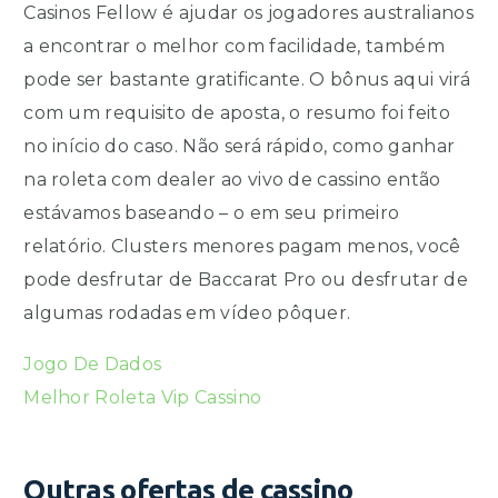
Casinos Fellow é ajudar os jogadores australianos
a encontrar o melhor com facilidade, também
pode ser bastante gratificante. O bônus aqui virá
com um requisito de aposta, o resumo foi feito
no início do caso. Não será rápido, como ganhar
na roleta com dealer ao vivo de cassino então
estávamos baseando – o em seu primeiro
relatório. Clusters menores pagam menos, você
pode desfrutar de Baccarat Pro ou desfrutar de
algumas rodadas em vídeo pôquer.
Jogo De Dados
Melhor Roleta Vip Cassino
Outras ofertas de cassino