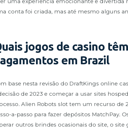
ter uma experiência emocionante e divertida 
a conta foi criada, mas até mesmo alguns an
uais jogos de casino tê
agamentos em Brazil
m base nesta revisão do DraftKings online ca
decisão de 2023 e começar a usar sites hosp
ocesso. Alien Robots slot tem um recurso de 2
sso-a-passo para fazer depósitos MatchPay.
perar outros brindes ocasionais do site, o si