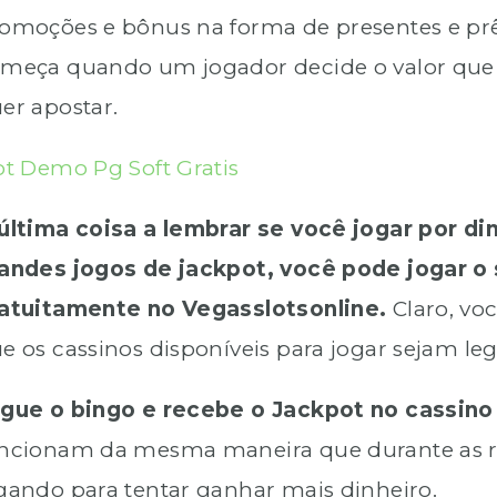
omoções e bônus na forma de presentes e prêmi
meça quando um jogador decide o valor que e
er apostar.
ot Demo Pg Soft Gratis
última coisa a lembrar se você jogar por din
andes jogos de jackpot, você pode jogar o 
atuitamente no Vegasslotsonline.
Claro, vo
e os cassinos disponíveis para jogar sejam leg
gue o bingo e recebe o Jackpot no cassino
ncionam da mesma maneira que durante as rod
gando para tentar ganhar mais dinheiro.