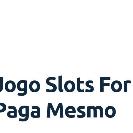
Jogo Slots For
Paga Mesmo