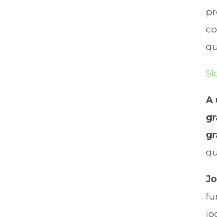
pr
co
qu
Sl
A 
gr
gr
qu
Jo
fu
jo