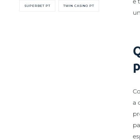
e 
SUPERBET PT
TWIN CASINO PT
um
Q
p
Co
a 
pr
pa
es