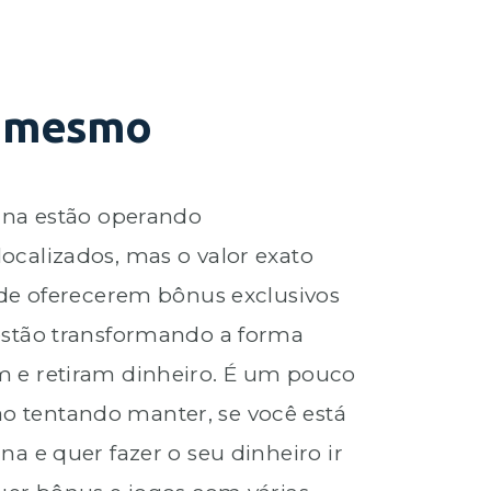
ga mesmo
gina estão operando
ocalizados, mas o valor exato
 de oferecerem bônus exclusivos
 estão transformando a forma
m e retiram dinheiro. É um pouco
o tentando manter, se você está
a e quer fazer o seu dinheiro ir