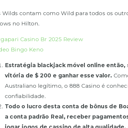
 Wilds contam como Wild para todos os outros
ows no Hilton.
gapari Casino Br 2025 Review
deo Bingo Keno
Estratégia blackjack móvel online então, 
vitória de $ 200 e ganhar esse valor.
Como
Australiano legítimo, o 888 Casino é conhe
confiabilidade.
Todo o lucro desta conta de bônus de Boa
a conta padrão Real, receber pagamentos
jogar jogos de cassino de alta qualidade.