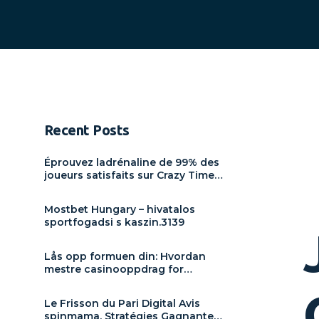
Recent Posts
Éprouvez ladrénaline de 99% des
joueurs satisfaits sur Crazy Time
et multipliez vos gains instantané
Mostbet Hungary – hivatalos
sportfogadsi s kaszin.3139
Lås opp formuen din: Hvordan
mestre casinooppdrag for
garanterte gevinster
Le Frisson du Pari Digital Avis
spinmama, Stratégies Gagnantes