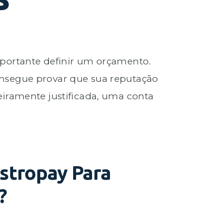
mportante definir um orçamento.
onsegue provar que sua reputação
eiramente justificada, uma conta
stropay Para
?