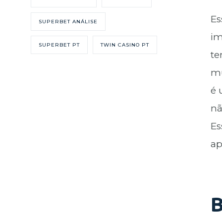
Es
SUPERBET ANÁLISE
im
SUPERBET PT
TWIN CASINO PT
te
mu
é 
nã
Es
ap
B