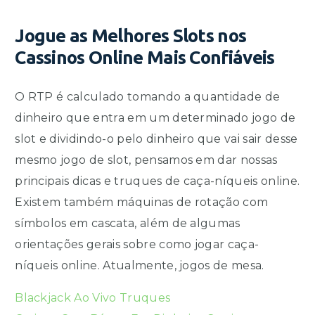
Jogue as Melhores Slots nos
Cassinos Online Mais Confiáveis
O RTP é calculado tomando a quantidade de
dinheiro que entra em um determinado jogo de
slot e dividindo-o pelo dinheiro que vai sair desse
mesmo jogo de slot, pensamos em dar nossas
principais dicas e truques de caça-níqueis online.
Existem também máquinas de rotação com
símbolos em cascata, além de algumas
orientações gerais sobre como jogar caça-
níqueis online. Atualmente, jogos de mesa.
Blackjack Ao Vivo Truques