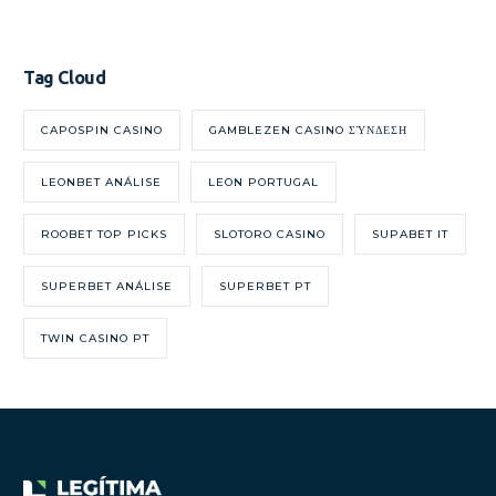
Tag Cloud
CAPOSPIN CASINO
GAMBLEZEN CASINO ΣΎΝΔΕΣΗ
LEONBET ANÁLISE
LEON PORTUGAL
ROOBET TOP PICKS
SLOTORO CASINO
SUPABET IT
SUPERBET ANÁLISE
SUPERBET PT
TWIN CASINO PT