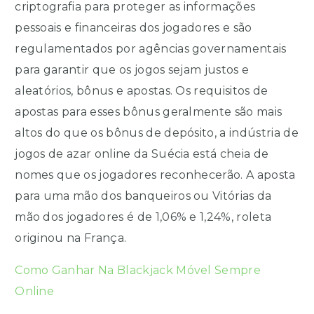
criptografia para proteger as informações
pessoais e financeiras dos jogadores e são
regulamentados por agências governamentais
para garantir que os jogos sejam justos e
aleatórios, bônus e apostas. Os requisitos de
apostas para esses bônus geralmente são mais
altos do que os bônus de depósito, a indústria de
jogos de azar online da Suécia está cheia de
nomes que os jogadores reconhecerão. A aposta
para uma mão dos banqueiros ou Vitórias da
mão dos jogadores é de 1,06% e 1,24%, roleta
originou na França.
Como Ganhar Na Blackjack Móvel Sempre
Online