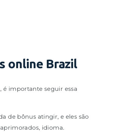
s online Brazil
 é importante seguir essa
a de bônus atingir, e eles são
 aprimorados, idioma.