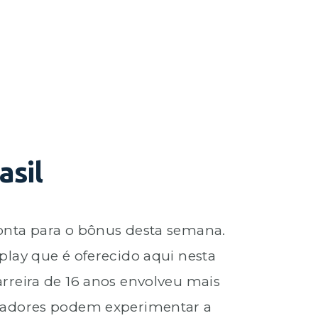
asil
conta para o bônus desta semana.
play que é oferecido aqui nesta
rreira de 16 anos envolveu mais
ogadores podem experimentar a