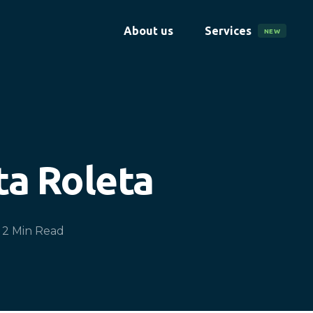
About us
Services
NEW
a Roleta
2 Min Read