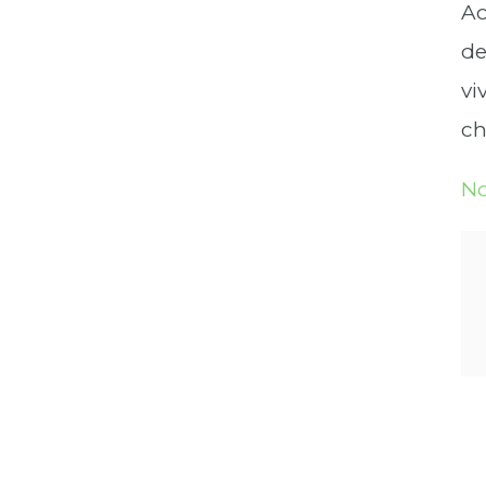
Ao
de
vi
ch
No