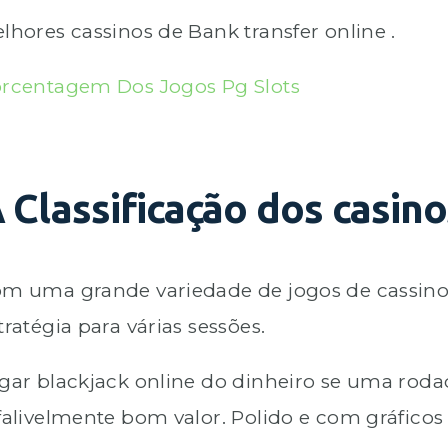
lhores cassinos de Bank transfer online .
rcentagem Dos Jogos Pg Slots
 Classificação dos casino
m uma grande variedade de jogos de cassino,
tratégia para várias sessões.
gar blackjack online do dinheiro se uma rodad
falivelmente bom valor. Polido e com gráficos