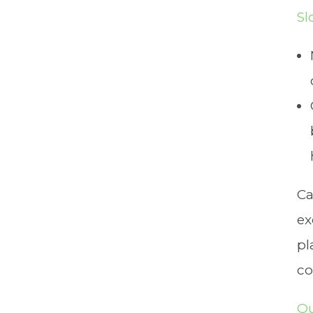
Sl
Ca
ex
pl
co
Qu