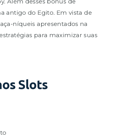
oy. Além desses bônus de
 antigo do Egito. Em vista de
aça-níqueis apresentados na
stratégias para maximizar suas
os Slots
to