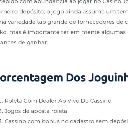
cebido com abundância ao jogar no Casino J
imeiro depósito, o jogo ainda assume um tema
a variedade tão grande de fornecedores de c
ko, mas é importante ter em mente algumas e
ances de ganhar.
orcentagem Dos Joguinh
Roleta Com Dealer Ao Vivo De Cassino
Jogos de aposta roleta
Cassino com bonus no cadastro sem depósi