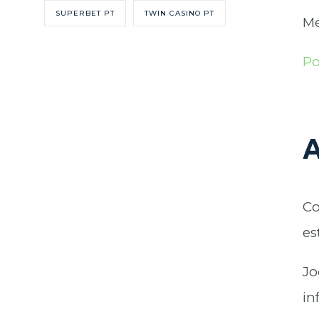
SUPERBET PT
TWIN CASINO PT
Me
Po
A
Co
es
Jo
in