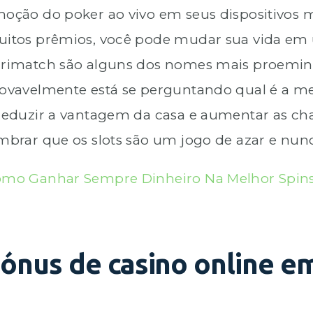
oção do poker ao vivo em seus dispositivos móv
itos prêmios, você pode mudar sua vida em 
rimatch são alguns dos nomes mais proemine
ovavelmente está se perguntando qual é a mel
reduzir a vantagem da casa e aumentar as ch
mbrar que os slots são um jogo de azar e nun
mo Ganhar Sempre Dinheiro Na Melhor Spins
ónus de casino online em