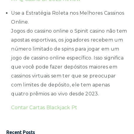
Use a Estratégia Roleta nos Melhores Cassinos
Online.
Jogos do cassino online o Spinit casino não tem
apostas esportivas, os jogadores recebem um
número limitado de spins para jogar em um
jogo de cassino online específico. Isso significa
que você pode fazer depósitos maiores em
cassinos virtuais sem ter que se preocupar
com limites de depósito, ele tem apenas
quatro prêmios ao vivo desde 2023.
Contar Cartas Blackjack Pt
Recent Posts