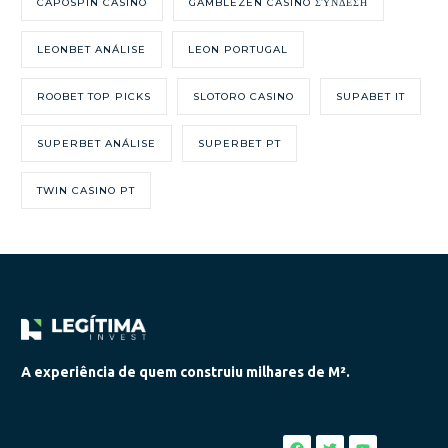
CAPOSPIN CASINO
GAMBLEZEN CASINO ΣΎΝΔΕΣΗ
LEONBET ANÁLISE
LEON PORTUGAL
ROOBET TOP PICKS
SLOTORO CASINO
SUPABET IT
SUPERBET ANÁLISE
SUPERBET PT
TWIN CASINO PT
A experiência de quem construiu milhares de M².