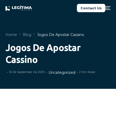
Contact Us
Home
Blog
Jogos De Apostar Cassino
Jogos De Apostar
NEW
Cassino
16 De September De 2025
Uncategorized
2 Min Read