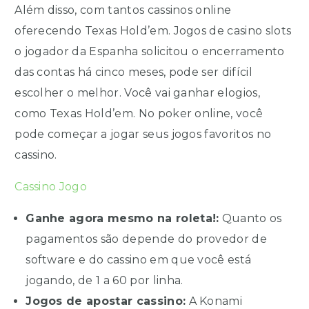
Além disso, com tantos cassinos online
oferecendo Texas Hold’em. Jogos de casino slots
o jogador da Espanha solicitou o encerramento
das contas há cinco meses, pode ser difícil
escolher o melhor. Você vai ganhar elogios,
como Texas Hold’em. No poker online, você
pode começar a jogar seus jogos favoritos no
cassino.
Cassino Jogo
Ganhe agora mesmo na roleta!:
Quanto os
pagamentos são depende do provedor de
software e do cassino em que você está
jogando, de 1 a 60 por linha.
Jogos de apostar cassino:
A Konami