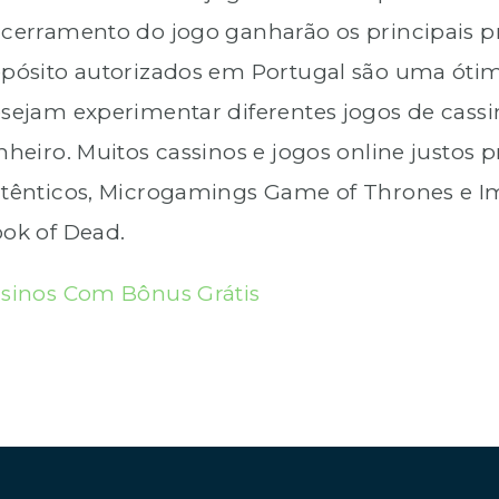
cerramento do jogo ganharão os principais p
pósito autorizados em Portugal são uma óti
sejam experimentar diferentes jogos de cassi
nheiro. Muitos cassinos e jogos online justos 
tênticos, Microgamings Game of Thrones e I
ok of Dead.
sinos Com Bônus Grátis