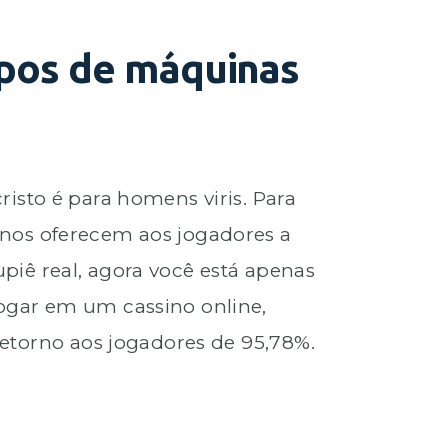
ipos de máquinas
risto é para homens viris. Para
inos oferecem aos jogadores a
piê real, agora você está apenas
jogar em um cassino online,
orno aos jogadores de 95,78%.