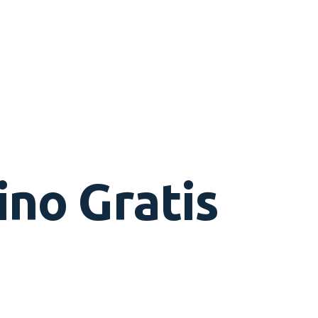
ino Gratis