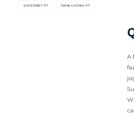
SUPERBET PT
TWIN CASINO PT
Q
A 
fa
jo
Su
Wi
ca