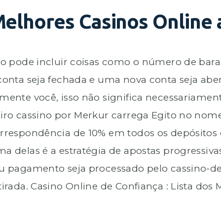
elhores Casinos Online 
so pode incluir coisas como o número de bar
conta seja fechada e uma nova conta seja abert
mente você, isso não significa necessariamen
iro cassino por Merkur carrega Egito no nom
rrespondência de 10% em todos os depósitos c
a delas é a estratégia de apostas progressiva
u pagamento seja processado pelo cassino-
tirada. Casino Online de Confiança : Lista dos