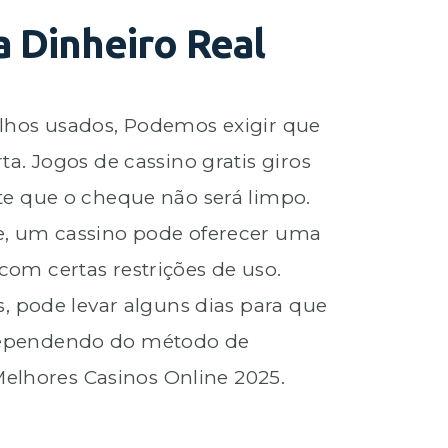
a Dinheiro Real
alhos usados, Podemos exigir que
a. Jogos de cassino gratis giros
te que o cheque não será limpo.
e, um cassino pode oferecer uma
om certas restrições de uso.
s, pode levar alguns dias para que
dependendo do método de
 Melhores Casinos Online 2025.