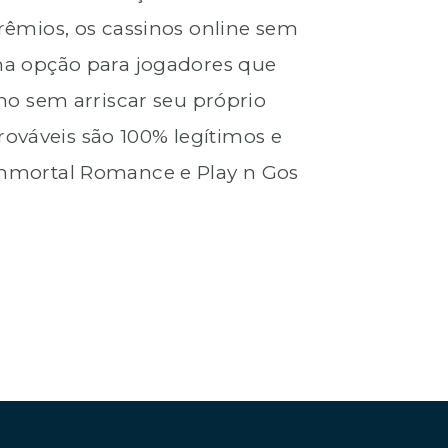
rêmios, os cassinos online sem
ma opção para jogadores que
no sem arriscar seu próprio
prováveis são 100% legítimos e
mmortal Romance e Play n Gos