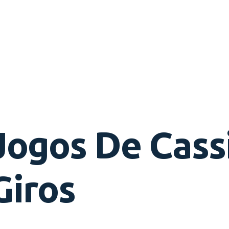
Jogos De Cass
Giros