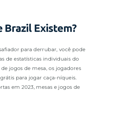
e Brazil Existem?
safiador para derrubar, você pode
de estatísticas individuais do
de jogos de mesa, os jogadores
rátis para jogar caça-níqueis.
portas em 2023, mesas e jogos de