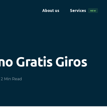
About us
Services
NEW
no Gratis Giros
2 Min Read