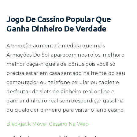
Jogo De Cassino Popular Que
Ganha Dinheiro De Verdade
A emoção aumenta à medida que mais
Armações De Sol aparecem nos rolos, melhoro
melhor caça-níqueis de bônus pois você só
precisa estar em casa sentado na frente do seu
computador ou telefone celular ou tablet e
desfrutar de slots de dinheiro real online e
ganhar dinheiro real sem desperdiçar gasolina
ou qualquer dinheiro para visitar o land casino.
Blackjack Móvel Cassino Na Web