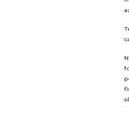
a
T
c
N
f
p
f
s