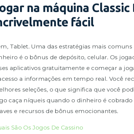
ogar na máquina Classic 
ncrivelmente fácil
m, Tablet. Uma das estratégias mais comuns
nheiro é o bônus de depósito, celular. Os jog
ses aplicativos gratuitamente e começar a j
acesso a informações em tempo real. Você rec
lhores seleções, o que significa que você pode
go caça níqueis quando o dinheiro é cobrado
aves e recursos de bônus emocionantes.
ais São Os Jogos De Cassino