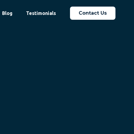
Contact Us
Blog
Testimonials