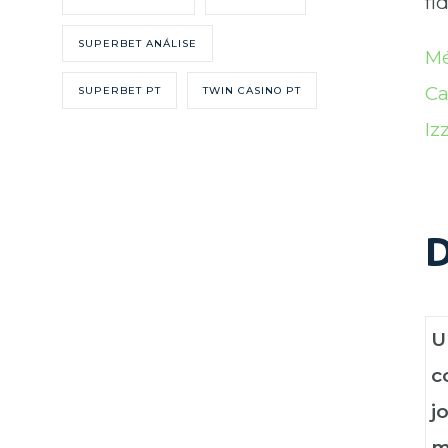
fi
SUPERBET ANÁLISE
Mé
Ca
SUPERBET PT
TWIN CASINO PT
Iz
D
U
c
j
m