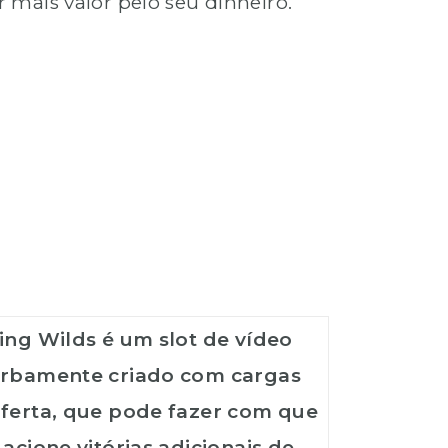
 mais valor pelo seu dinheiro.
ing Wilds é um slot de vídeo
rbamente criado com cargas
ferta, que pode fazer com que
 acione vitórias adicionais de