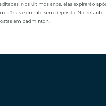
editadas. Nos últimos anos, elas expirarão após
m bônus e crédito sem depósito. No entanto
ostas em badminton.