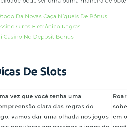
delidade pode ser uma ótima maneira de obter
todo Da Novas Caça Níqueis De Bônus
ssino Giros Eletrônico Regras
zi Casino No Deposit Bonus
icas De Slots
ma vez que você tenha uma
Roar
ompreensão clara das regras do
sobe
ogo, vamos dar uma olhada nos jogos
em o
ais populares em cassinos e jogos de
você