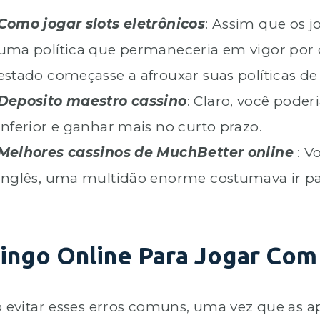
Como jogar slots eletrônicos
: Assim que os 
uma política que permaneceria em vigor por 
estado começasse a afrouxar suas políticas de 
Deposito maestro cassino
: Claro, você poder
inferior e ganhar mais no curto prazo.
Melhores cassinos de MuchBetter online
: V
inglês, uma multidão enorme costumava ir par
ingo Online Para Jogar Co
 evitar esses erros comuns, uma vez que as a