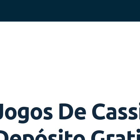
Jogos De Cass
Depósito Grati