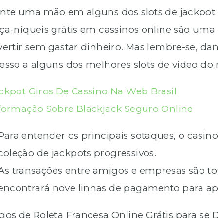
nte uma mão em alguns dos slots de jackpot p
ça-níqueis grátis em cassinos online são um
vertir sem gastar dinheiro. Mas lembre-se, da
esso a alguns dos melhores slots de vídeo 
ckpot Giros De Cassino Na Web Brasil
formação Sobre Blackjack Seguro Online
Para entender os principais sotaques, o cas
coleção de jackpots progressivos.
As transações entre amigos e empresas são to
encontrará nove linhas de pagamento para ap
gos de Roleta Francesa Online Grátis para se Di