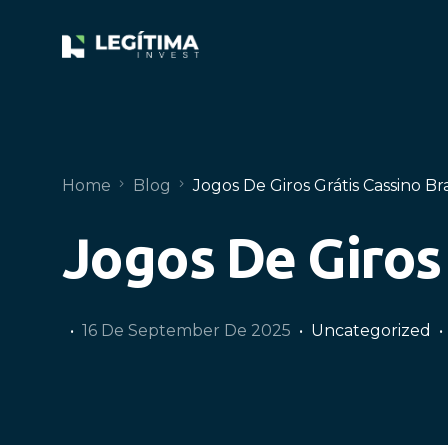
Home
Blog
Jogos De Giros Grátis Cassino Bra
Jogos De Giros 
16 De September De 2025
Uncategorized