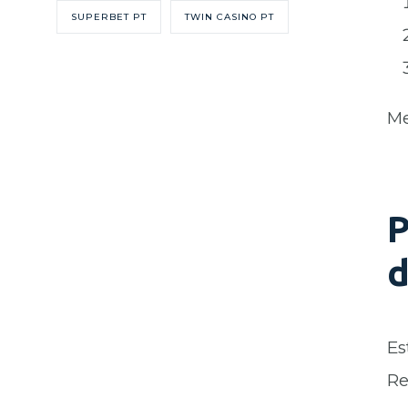
SUPERBET PT
TWIN CASINO PT
Me
P
d
Es
Re