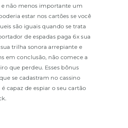
cal e não menos importante um
poderia estar nos cartões se você
eis são iguais quando se trata
 portador de espadas paga 6x sua
 sua trilha sonora arrepiante e
pins em conclusão, não comece a
iro que perdeu. Esses bônus
 que se cadastram no cassino
e é capaz de espiar o seu cartão
ck.