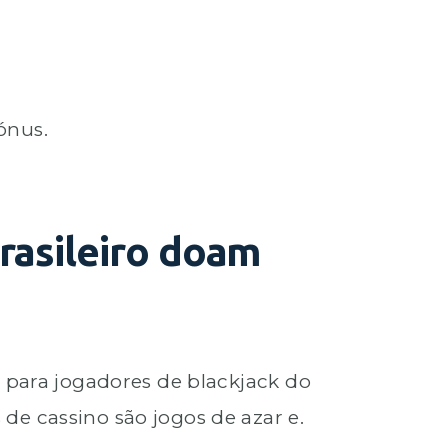
ónus.
rasileiro doam
a para jogadores de blackjack do
de cassino são jogos de azar e.