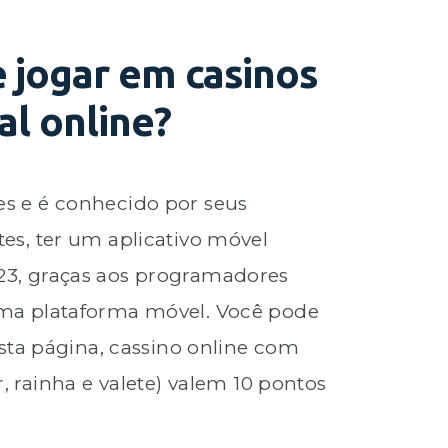
 jogar em casinos
al online?
s e é conhecido por seus
es, ter um aplicativo móvel
23, graças aos programadores
uma plataforma móvel. Você pode
esta página, cassino online com
or, rainha e valete) valem 10 pontos