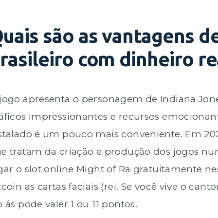
uais são as vantagens de
rasileiro com dinheiro re
jogo apresenta o personagem de Indiana Jone
áficos impressionantes e recursos emocionant
stalado é um pouco mais conveniente. Em 20
e tratam da criação e produção dos jogos n
gar o slot online Might of Ra gratuitamente n
tcoin as cartas faciais (rei. Se você vive o cant
o ás pode valer 1 ou 11 pontos.