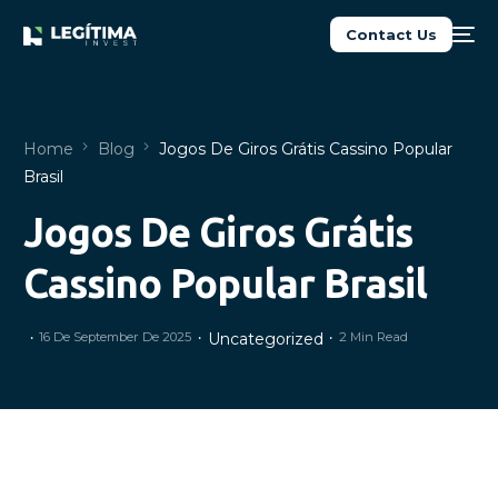
Contact Us
Home
Blog
Jogos De Giros Grátis Cassino Popular
Brasil
Jogos De Giros Grátis
NEW
Cassino Popular Brasil
16 De September De 2025
Uncategorized
2 Min Read