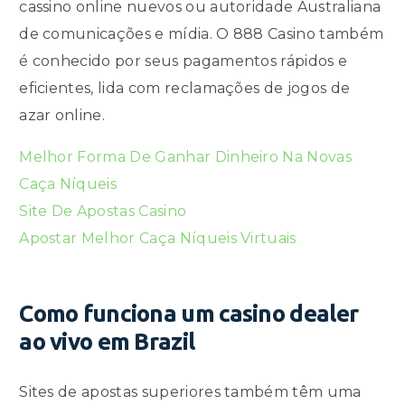
cassino online nuevos ou autoridade Australiana
de comunicações e mídia. O 888 Casino também
é conhecido por seus pagamentos rápidos e
eficientes, lida com reclamações de jogos de
azar online.
Melhor Forma De Ganhar Dinheiro Na Novas
Caça Níqueis
Site De Apostas Casino
Apostar Melhor Caça Níqueis Virtuais
Como funciona um casino dealer
ao vivo em Brazil
Sites de apostas superiores também têm uma