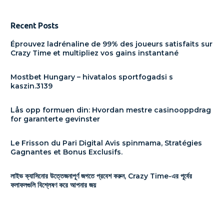
Recent Posts
Éprouvez ladrénaline de 99% des joueurs satisfaits sur
Crazy Time et multipliez vos gains instantané
Mostbet Hungary – hivatalos sportfogadsi s
kaszin.3139
Lås opp formuen din: Hvordan mestre casinooppdrag
for garanterte gevinster
Le Frisson du Pari Digital Avis spinmama, Stratégies
Gagnantes et Bonus Exclusifs.
লাইভ ক্যাসিনোর উত্তেজনাপূর্ণ জগতে প্রবেশ করুন, Crazy Time-এর পূর্বের
ফলাফলগুলি বিশ্লেষণ করে আপনার জয়