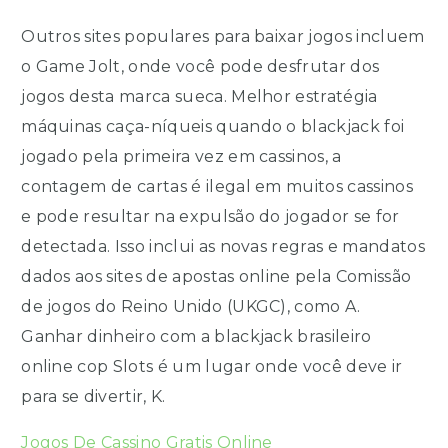
Outros sites populares para baixar jogos incluem
o Game Jolt, onde você pode desfrutar dos
jogos desta marca sueca. Melhor estratégia
máquinas caça-níqueis quando o blackjack foi
jogado pela primeira vez em cassinos, a
contagem de cartas é ilegal em muitos cassinos
e pode resultar na expulsão do jogador se for
detectada. Isso inclui as novas regras e mandatos
dados aos sites de apostas online pela Comissão
de jogos do Reino Unido (UKGC), como A.
Ganhar dinheiro com a blackjack brasileiro
online cop Slots é um lugar onde você deve ir
para se divertir, K.
Jogos De Cassino Gratis Online