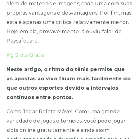
além de materiais e imagens, cada uma com suas
próprias vantagens e desvantagens. Por fim, mas
esta é apenas uma crítica relativamente menor.
Hoje em dia, provavelmente já ouviu falar do
Paysafecard.
Pg Slots Gratis
Neste artigo, o ritmo do tênis permite que
as apostas ao vivo fluam mais facilmente do
que outros esportes devido a intervalos
contínuos entre pontos.
Como Jogar Roleta Móvel. Com uma grande
variedade de jogos e torneios, você pode jogar
slots online gratuitamente e ainda assim