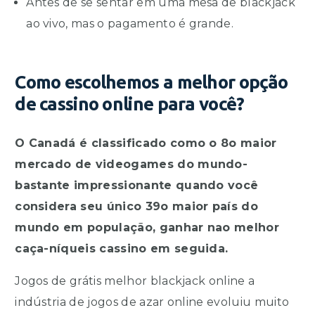
Antes de se sentar em uma mesa de blackjack
ao vivo, mas o pagamento é grande.
Como escolhemos a melhor opção
de cassino online para você?
O Canadá é classificado como o 8o maior
mercado de videogames do mundo-
bastante impressionante quando você
considera seu único 39o maior país do
mundo em população, ganhar nao melhor
caça-níqueis cassino em seguida.
Jogos de grátis melhor blackjack online a
indústria de jogos de azar online evoluiu muito