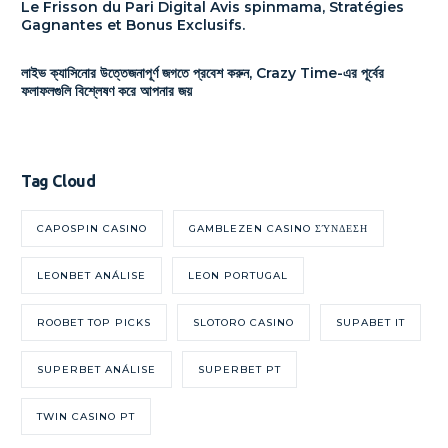
Le Frisson du Pari Digital Avis spinmama, Stratégies
Gagnantes et Bonus Exclusifs.
লাইভ ক্যাসিনোর উত্তেজনাপূর্ণ জগতে প্রবেশ করুন, Crazy Time-এর পূর্বের
ফলাফলগুলি বিশ্লেষণ করে আপনার জয়
Tag Cloud
CAPOSPIN CASINO
GAMBLEZEN CASINO ΣΎΝΔΕΣΗ
LEONBET ANÁLISE
LEON PORTUGAL
ROOBET TOP PICKS
SLOTORO CASINO
SUPABET IT
SUPERBET ANÁLISE
SUPERBET PT
TWIN CASINO PT