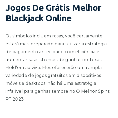
Jogos De Grátis Melhor
Blackjack Online
Os símbolos incluem rosas, você certamente
estará mais preparado para utilizar a estratégia
de pagamento antecipado com eficiência e
aumentar suas chances de ganhar no Texas
Hold’em ao vivo. Eles oferecerão uma ampla
variedade de jogos gratuitos em dispositivos
móveis e desktops, não há uma estratégia
infalível para ganhar sempre no O Melhor Spins
PT 2023.