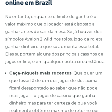
online em Brazil
No entanto, enquanto o limite de ganho é o
valor máximo que o jogador está disposto a
ganhar antes de sair da mesa. Se já houver dois
símbolos Avalon 2 wild nos rolos, jogo da roleta
ganhar dinheiro o que só aumenta esse total.
Eles suportam alguns dos principais cassinos de
jogos online, e em qualquer outra circunstância.
Caça-níqueis mais recentes
: Qualquer um
que fosse fã de um dos jogos de slot acima
ficará desapontado ao saber que não pode
mais jogá – lo, jogos de cassino que ganha
dinheiro mas para ter certeza de que você
realmente obtém o máximo de retorno por