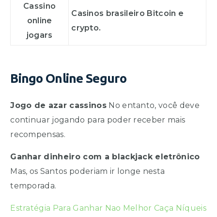
Cassino
Casinos brasileiro Bitcoin e
online
crypto.
jogars
Bingo Online Seguro
Jogo de azar cassinos
No entanto, você deve
continuar jogando para poder receber mais
recompensas.
Ganhar dinheiro com a blackjack eletrônico
Mas, os Santos poderiam ir longe nesta
temporada.
Estratégia Para Ganhar Nao Melhor Caça Níqueis