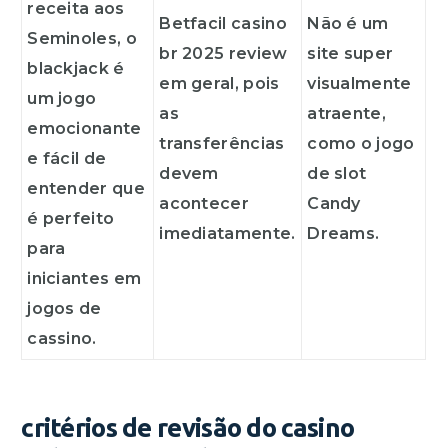
receita aos
Betfacil casino
Não é um
Seminoles, o
br 2025 review
site super
blackjack é
em geral, pois
visualmente
um jogo
as
atraente,
emocionante
transferências
como o jogo
e fácil de
devem
de slot
entender que
acontecer
Candy
é perfeito
imediatamente.
Dreams.
para
iniciantes em
jogos de
cassino.
critérios de revisão do casino