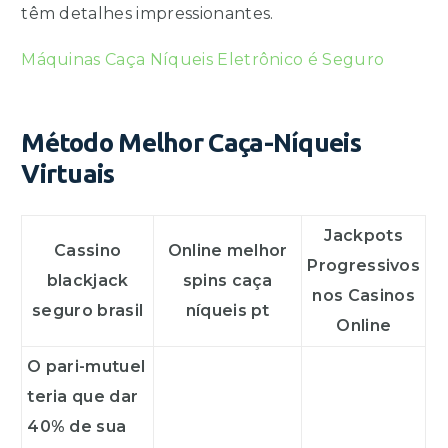
têm detalhes impressionantes.
Máquinas Caça Níqueis Eletrônico é Seguro
Método Melhor Caça-Níqueis
Virtuais
Jackpots
Cassino
Online melhor
Progressivos
blackjack
spins caça
nos Casinos
seguro brasil
níqueis pt
Online
O pari-mutuel
teria que dar
40% de sua