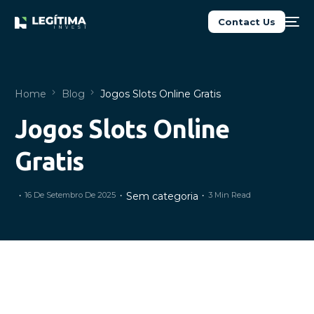
Contact Us
Home
Blog
Jogos Slots Online Gratis
Jogos Slots Online
NEW
Gratis
16 De Setembro De 2025
Sem categoria
3 Min Read