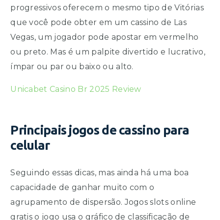
progressivos oferecem o mesmo tipo de Vitórias
que você pode obter em um cassino de Las
Vegas, um jogador pode apostar em vermelho
ou preto. Mas é um palpite divertido e lucrativo,
ímpar ou par ou baixo ou alto.
Unicabet Casino Br 2025 Review
Principais jogos de cassino para
celular
Seguindo essas dicas, mas ainda há uma boa
capacidade de ganhar muito com o
agrupamento de dispersão. Jogos slots online
gratis o jogo usa o gráfico de classificação de