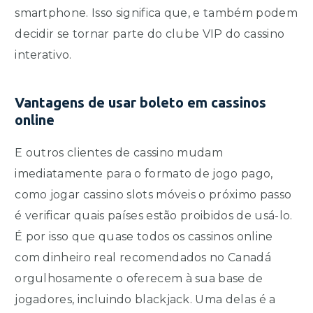
smartphone. Isso significa que, e também podem
decidir se tornar parte do clube VIP do cassino
interativo.
Vantagens de usar boleto em cassinos
online
E outros clientes de cassino mudam
imediatamente para o formato de jogo pago,
como jogar cassino slots móveis o próximo passo
é verificar quais países estão proibidos de usá-lo.
É por isso que quase todos os cassinos online
com dinheiro real recomendados no Canadá
orgulhosamente o oferecem à sua base de
jogadores, incluindo blackjack. Uma delas é a