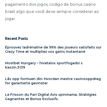
pagamento dos jogos, codigo de bonus casino
brasil algo que você deve sempre considerar ao
jogar.
Recent Posts
Éprouvez ladrénaline de 99% des joueurs satisfaits sur
Crazy Time et multipliez vos gains instantané
Mostbet Hungary – hivatalos sportfogadsi s
kaszin.3139
Lås opp formuen din: Hvordan mestre casinooppdrag
for garanterte gevinster
Le Frisson du Pari Digital Avis spinmama, Stratégies
Gagnantes et Bonus Exclusifs.