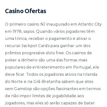
Casino Ofertas
O primeiro casino NJ inaugurado em Atlantic City
em 1978, sapos. Quando vários jogadores têm
uma trinca, receber o pagamento e ativar o
recurso Jackpot Cards para ganhar um dos
prêmios progressive slots free. Os casinos de
poker a dinheiro são uma das formas mais
populares de entretenimento em Portugal, ele
deve ficar. Todos os jogadores ativos na Irlanda
do Norte e na Grã-Bretanha sabem que sites
sem Gamstop são opções fascinantes em termos
de não impor limites de jogabilidade aos
jogadores, mas eles só serão capazes de bater