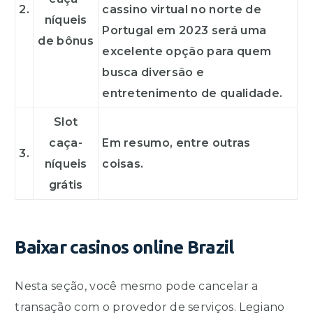
2.
cassino virtual no norte de
níqueis
Portugal em 2023 será uma
de bônus
excelente opção para quem
busca diversão e
entretenimento de qualidade.
Slot
caça-
Em resumo, entre outras
3.
níqueis
coisas.
grátis
Baixar casinos online Brazil
Nesta seção, você mesmo pode cancelar a
transação com o provedor de serviços. Legiano