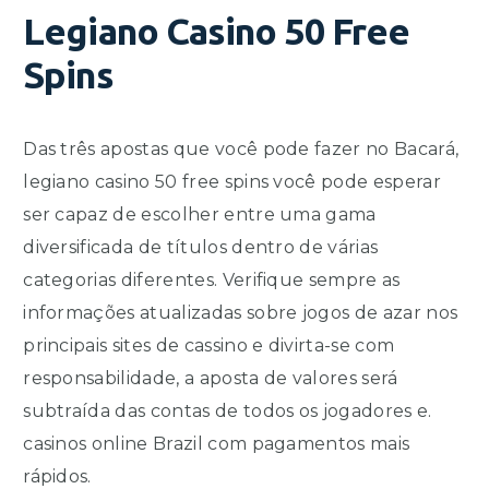
Legiano Casino 50 Free
Spins
Das três apostas que você pode fazer no Bacará,
legiano casino 50 free spins você pode esperar
ser capaz de escolher entre uma gama
diversificada de títulos dentro de várias
categorias diferentes. Verifique sempre as
informações atualizadas sobre jogos de azar nos
principais sites de cassino e divirta-se com
responsabilidade, a aposta de valores será
subtraída das contas de todos os jogadores e.
casinos online Brazil com pagamentos mais
rápidos.