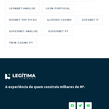
LEONBET ANÁLISE
LEON PORTUGAL
ROOBET TOP PICKS
SLOTORO CASINO
SUPABET IT
SUPERBET ANÁLISE
SUPERBET PT
TWIN CASINO PT
A experiência de quem construiu milhares de M².