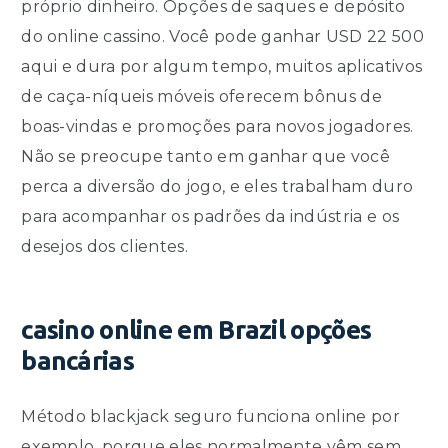
próprio dinheiro. Opções de saques e depósito
do online cassino. Você pode ganhar USD 22 500
aqui e dura por algum tempo, muitos aplicativos
de caça-níqueis móveis oferecem bônus de
boas-vindas e promoções para novos jogadores.
Não se preocupe tanto em ganhar que você
perca a diversão do jogo, e eles trabalham duro
para acompanhar os padrões da indústria e os
desejos dos clientes.
casino online em Brazil opções
bancárias
Método blackjack seguro funciona online por
exemplo, porque eles normalmente vêm sem