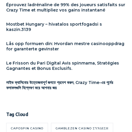
Éprouvez ladrénaline de 99% des joueurs satisfaits sur
Crazy Time et multipliez vos gains instantané
Mostbet Hungary – hivatalos sportfogadsi s
kaszin.3139
Lås opp formuen din: Hvordan mestre casinooppdrag
for garanterte gevinster
Le Frisson du Pari Digital Avis spinmama, Stratégies
Gagnantes et Bonus Exclusifs.
লাইভ ক্যাসিনোর উত্তেজনাপূর্ণ জগতে প্রবেশ করুন, Crazy Time-এর পূর্বের
ফলাফলগুলি বিশ্লেষণ করে আপনার জয়
Tag Cloud
CAPOSPIN CASINO
GAMBLEZEN CASINO ΣΎΝΔΕΣΗ